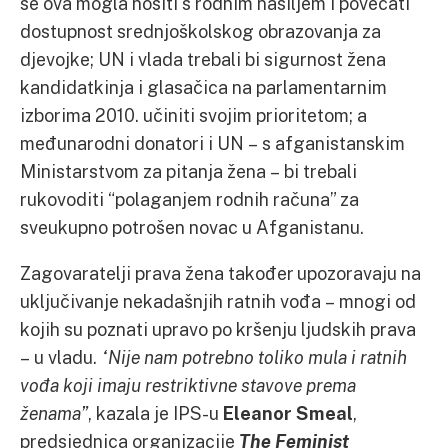
se ova mogla nositi s rodnim nasiljem i povećati
dostupnost srednjoškolskog obrazovanja za
djevojke; UN i vlada trebali bi sigurnost žena
kandidatkinja i glasačica na parlamentarnim
izborima 2010. učiniti svojim prioritetom; a
međunarodni donatori i UN – s afganistanskim
Ministarstvom za pitanja žena – bi trebali
rukovoditi “polaganjem rodnih računa” za
sveukupno potrošen novac u Afganistanu.
Zagovaratelji prava žena također upozoravaju na
uključivanje nekadašnjih ratnih vođa – mnogi od
kojih su poznati upravo po kršenju ljudskih prava
– u vladu.
“Nije nam potrebno toliko mula i ratnih
vođa koji imaju restriktivne stavove prema
ženama”
, kazala je IPS-u
Eleanor Smeal
,
predsjednica organizacije
The Feminist