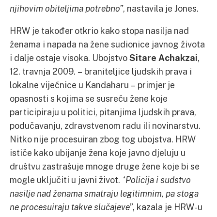
njihovim obiteljima potrebno”
, nastavila je Jones.
HRW je također otkrio kako stopa nasilja nad
ženama i napada na žene sudionice javnog života
i dalje ostaje visoka. Ubojstvo
Sitare Achakzai
,
12. travnja 2009. – braniteljice ljudskih prava i
lokalne vijećnice u Kandaharu – primjer je
opasnosti s kojima se susreću žene koje
participiraju u politici, pitanjima ljudskih prava,
podučavanju, zdravstvenom radu ili novinarstvu.
Nitko nije procesuiran zbog tog ubojstva. HRW
ističe kako ubijanje žena koje javno djeluju u
društvu zastrašuje mnoge druge žene koje bi se
mogle uključiti u javni život.
“Policija i sudstvo
nasilje nad ženama smatraju legitimnim, pa stoga
ne procesuiraju takve slučajeve”
, kazala je HRW-u