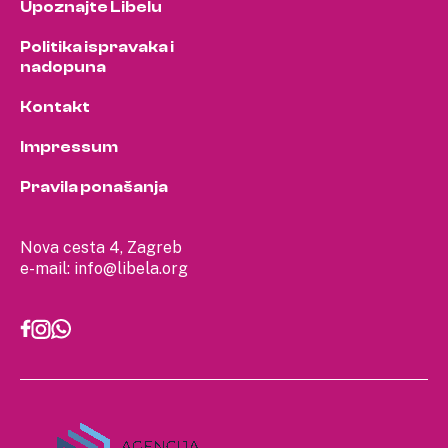
Upoznajte Libelu
Politika ispravaka i
nadopuna
Kontakt
Impressum
Pravila ponašanja
Nova cesta 4, Zagreb
e-mail:
info@libela.org