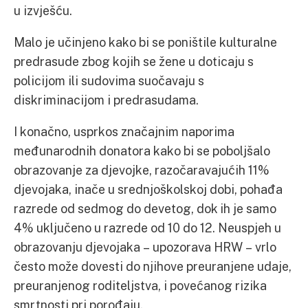
u izvješću.
Malo je učinjeno kako bi se poništile kulturalne
predrasude zbog kojih se žene u doticaju s
policijom ili sudovima suočavaju s
diskriminacijom i predrasudama.
I konačno, usprkos značajnim naporima
međunarodnih donatora kako bi se poboljšalo
obrazovanje za djevojke, razočaravajućih 11%
djevojaka, inače u srednjoškolskoj dobi, pohađa
razrede od sedmog do devetog, dok ih je samo
4% uključeno u razrede od 10 do 12. Neuspjeh u
obrazovanju djevojaka – upozorava HRW – vrlo
često može dovesti do njihove preuranjene udaje,
preuranjenog roditeljstva, i povećanog rizika
smrtnosti pri porođaju.