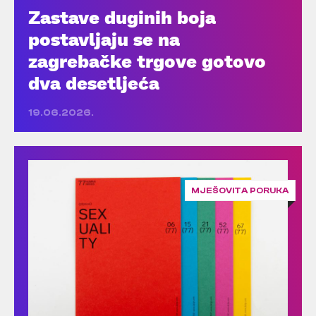
Zastave duginih boja
postavljaju se na
zagrebačke trgove gotovo
dva desetljeća
19.06.2026.
MJEŠOVITA PORUKA