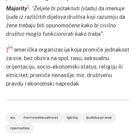
1
Majority
.
“Željele bi potaknuti (vladu) da imenuje
ljude iz različitih dijelova društva koji razumiju da
žene trebaju biti opunomoćene kako bi civilno
društvo moglo funkcionirati kako treba”
.

1
američka organizacija koja promiče jednakost
za sve, bez obzira na spol, rasu, seksualnu
orijentaciju, socio-ekonomski status, religiju ili
etnicitet; promiče nenasilje, mir, društvenu
pravdu i ekonomski napredak
eu
homoseksualnost
lgbtiq
ljudska prava
njemačka