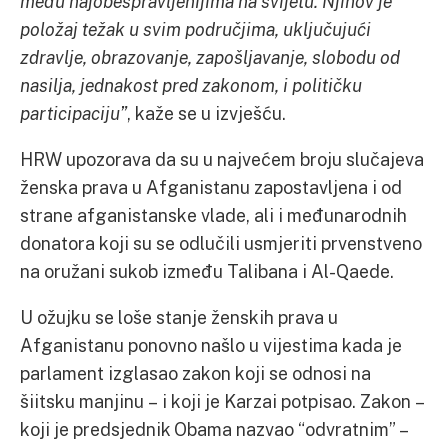
među najobespravljenijima na svijetu. Njihov je
položaj težak u svim područjima, uključujući
zdravlje, obrazovanje, zapošljavanje, slobodu od
nasilja, jednakost pred zakonom, i političku
participaciju”
, kaže se u izvješću.
HRW upozorava da su u najvećem broju slučajeva
ženska prava u Afganistanu zapostavljena i od
strane afganistanske vlade, ali i međunarodnih
donatora koji su se odlučili usmjeriti prvenstveno
na oružani sukob između Talibana i Al-Qaede.
U ožujku se loše stanje ženskih prava u
Afganistanu ponovno našlo u vijestima kada je
parlament izglasao zakon koji se odnosi na
šiitsku manjinu – i koji je Karzai potpisao. Zakon –
koji je predsjednik Obama nazvao “odvratnim” –