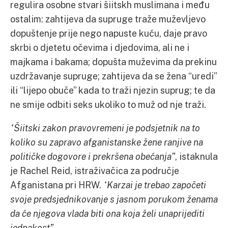
regulira osobne stvari šiitskh muslimana i među
ostalim: zahtijeva da supruge traže muževljevo
dopuštenje prije nego napuste kuću, daje pravo
skrbi o djetetu očevima i djedovima, ali ne i
majkama i bakama; dopušta muževima da prekinu
uzdržavanje supruge; zahtijeva da se žena “uredi”
ili “lijepo obuče” kada to traži njezin suprug; te da
ne smije odbiti seks ukoliko to muž od nje traži.
“Šiitski zakon pravovremeni je podsjetnik na to
koliko su zapravo afganistanske žene ranjive na
političke dogovore i prekršena obećanja”
, istaknula
je Rachel Reid, istraživačica za područje
Afganistana pri HRW.
“Karzai je trebao započeti
svoje predsjednikovanje s jasnom porukom ženama
da će njegova vlada biti ona koja želi unaprijediti
jednakost”.