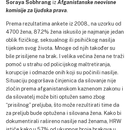
Soraya Sobhrang
iz
Afganistanske neovisne
komisije za ljudska prava
.
Prema rezultatima ankete iz 2008., na uzorku od
4700 žena, 87.2% žena iskusilo je najmanje jedan
oblik fizičkog, seksualnog ili psihičkog nasilja
tijekom svog života. Mnoge od njih također su
bile prisiljene na brak. I velika većina žena ne traži
pomoć u strahu od policijskog maltretiranja,
korupcije i odmazde onih koji su počinili nasilje.
Situaciju pogoršava činjenica da silovanje nije
zločin prema afganistanskom kaznenom zakonu i
da silovatelj može biti optužen samo zbog
“prisilnog” preljuba, što može rezultirati time da
za preljub bude optužena i silovana žena. Kako bi
dokumentirali rašireno nasilje nad ženama, HRW
ističe kako u 57% od ukupnog broja brakova u