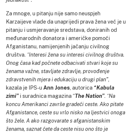
Za mnoge, u pitanju nije samo neuspjeh
Karzaijeve vlade da unaprijedi prava žena već je u
pitanju i usmjeravanje sredstava, doniranih od
međunarodnih donatora i američke pomoći
Afganistanu, namijenjenih jačanju civilnog
društva.
“Interesi žena su interesi civilnog društva.
Onog časa kad počnete odbacivati stvari koje su
ženama važne, stavljate zdravlje, provođenje
zdravstvenih mjera i edukaciju u drugi plan”
,
kazala je IPS-u
Ann Jones
, autorica
“Kabula
zimi”
i suradnica magazina “
The Nation”
.
“Na
koncu Amerikanci završe gradeći ceste. Ako pitate
Afganistance, ceste su vrlo nisko na ljestvici onoga
što žele. A ako razgovarate s afganistanskim
ženama, saznat ćete da ceste nisu ono što je