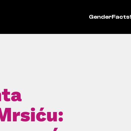
GenderFacts
nta
Mrsiću: