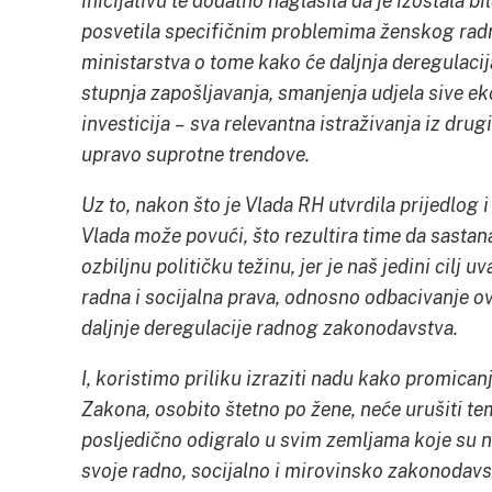
inicijativu te dodatno naglasila da je izostala b
posvetila specifičnim problemima ženskog radni
ministarstva o tome kako će daljnja deregulacija
stupnja zapošljavanja, smanjenja udjela sive ek
investicija – sva relevantna istraživanja iz dru
upravo suprotne trendove.
Uz to, nakon što je Vlada RH utvrdila prijedlog
Vlada može povući, što rezultira time da sast
ozbiljnu političku težinu, jer je naš jedini cil
radna i socijalna prava, odnosno odbacivanje o
daljnje deregulacije radnog zakonodavstva.
I, koristimo priliku izraziti nadu kako promican
Zakona, osobito štetno po žene, neće urušiti te
posljedično odigralo u svim zemljama koje su n
svoje radno, socijalno i mirovinsko zakonodavst