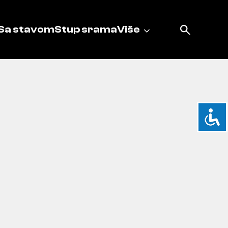
Sa stavom
Stup srama
Više