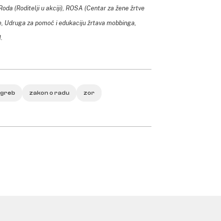
da (Roditelji u akciji), ROSA (Centar za žene žrtve
ke, Udruga za pomoć i edukaciju žrtava mobbinga,
.
greb
zakon o radu
zor