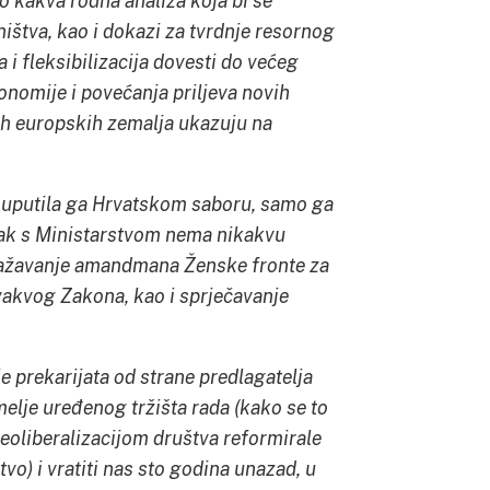
ilo kakva rodna analiza koja bi se
štva, kao i dokazi za tvrdnje resornog
 i fleksibilizacija dovesti do većeg
onomije i povećanja priljeva novih
gih europskih zemalja ukazuju na
 i uputila ga Hrvatskom saboru, samo ga
anak s Ministarstvom nema nikakvu
j uvažavanje amandmana Ženske fronte za
vakvog Zakona, kao i sprječavanje
je prekarijata od strane predlagatelja
melje uređenog tržišta rada (kako se to
eoliberalizacijom društva reformirale
vo) i vratiti nas sto godina unazad, u