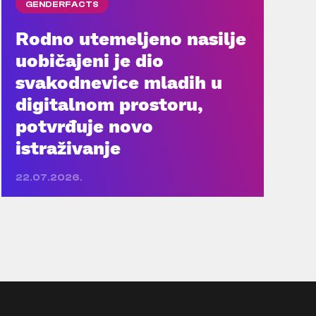
GENDERFACTS
Rodno utemeljeno nasilje
uobičajeni je dio
svakodnevice mladih u
digitalnom prostoru,
potvrđuje novo
istraživanje
22.07.2026.