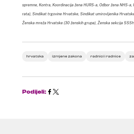
spremne, Kontra, Koordinacija žena HURS-a, Odbor žena NHS-a, Ro
rata), Sindikat trgovine Hrvatske, Sindikat umirovljenika Hrvats
Ženska mreža Hrvatske (30 ženskih grupa), Ženska sekcija SSSH
hrvatska
izmjene zakona
radnici i radnice
za
Podijeli: