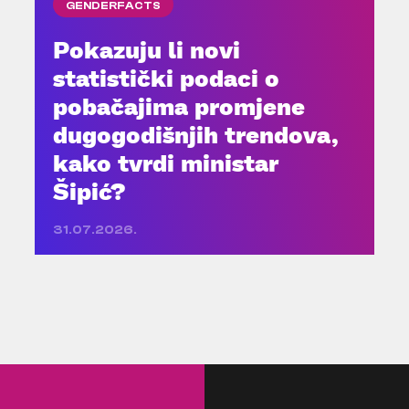
GENDERFACTS
Pokazuju li novi
statistički podaci o
pobačajima promjene
dugogodišnjih trendova,
kako tvrdi ministar
Šipić?
31.07.2026.