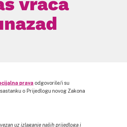
as vraća
unazad
ocijalna prava
odgovorile/i su
a sastanku o Prijedlogu novog Zakona
ezan uz izlaganje naših prijedloga i