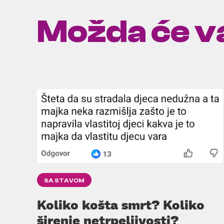
Možda će va
SA STAVOM
Koliko košta smrt? Koliko
širenje netrpeljivosti?