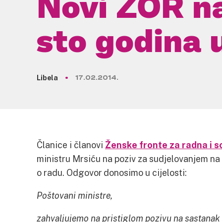
Novi ZOR n
sto godina 
Libela
17.02.2014.
Članice i članovi
Ženske fronte za radna i s
ministru Mrsiću na poziv za sudjelovanjem n
o radu. Odgovor donosimo u cijelosti:
Poštovani ministre,
zahvaljujemo na pristiglom pozivu na sastanak v