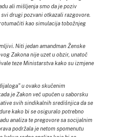
du ali mišljenja smo da je poziv
 svi drugi pozvani otkazali razgovore.
rotumačiti kao simulacija tobožnjeg
azumljivi. Niti jedan amandman Ženske
ovog Zakona nije uzet u obzir, unatoč
ljivale teze Ministarstva kako su izmjene
dijaloga” u ovako skučenim
 kada je Zakon već upućen u saborsku
ative svih sindikalnih središnjica da se
dure kako bi se osiguralo potrebno
radu analiza te pregovore sa socijalnim
 prava podržala je netom spomenutu