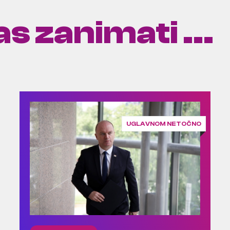
s zanimati ...
UGLAVNOM NETOČNO