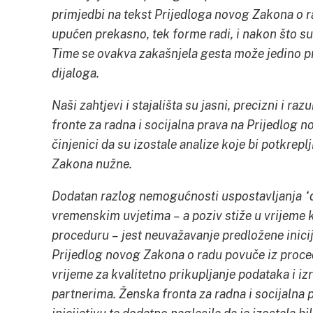
primjedbi na tekst Prijedloga novog Zakona o ra
upućen prekasno, tek forme radi, i nakon što su
Time se ovakva zakašnjela gesta može jedino p
dijaloga.
Naši zahtjevi i stajališta su jasni, precizni i r
fronte za radna i socijalna prava na Prijedlog n
činjenici da su izostale analize koje bi potkrep
Zakona nužne.
Dodatan razlog nemogućnosti uspostavljanja “
vremenskim uvjetima – a poziv stiže u vrijeme
proceduru – jest neuvažavanje predložene inicij
Prijedlog novog Zakona o radu povuče iz proce
vrijeme za kvalitetno prikupljanje podataka i iz
partnerima. Ženska fronta za radna i socijalna