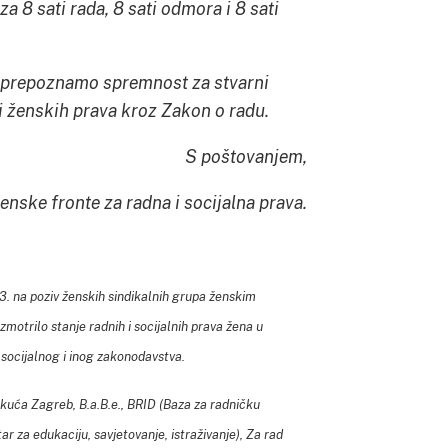
za 8 sati rada, 8 sati odmora i 8 sati
o prepoznamo spremnost za stvarni
 i ženskih prava kroz Zakon o radu.
S poštovanjem,
Ženske fronte za radna i socijalna prava.
13. na poziv ženskih sindikalnih grupa ženskim
zmotrilo stanje radnih i socijalnih prava žena u
socijalnog i inog zakonodavstva.
kuća Zagreb, B.a.B.e., BRID (Baza za radničku
ar za edukaciju, savjetovanje, istraživanje), Za rad