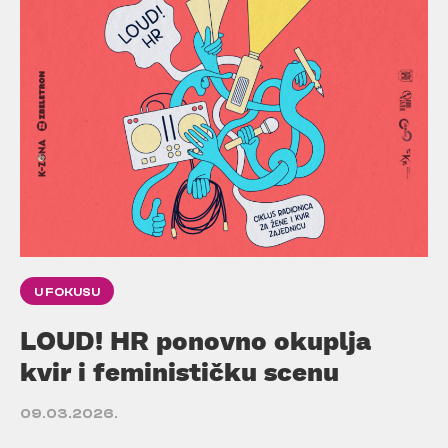
U FOKUSU
LOUD! HR ponovno okuplja
kvir i feminističku scenu
09.03.2026.