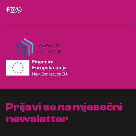
Prijavi se na mjesečni
newsletter