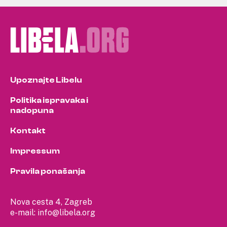
Upoznajte Libelu
Politika ispravaka i
nadopuna
Kontakt
Impressum
Pravila ponašanja
Nova cesta 4, Zagreb
e-mail:
info@libela.org