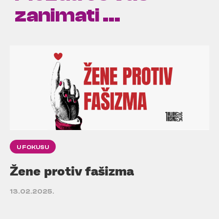
zanimati ...
U FOKUSU
Žene protiv fašizma
13.02.2025.