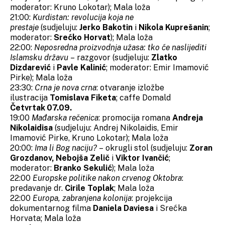
moderator: Kruno Lokotar); Mala loža
21:00:
Kurdistan: revolucija koja ne
prestaje
(sudjeluju:
Jerko Bakotin
i
Nikola Kuprešanin
;
moderator:
Srećko Horvat
); Mala loža
22:00:
Neposredna proizvodnja užasa: tko će naslijediti
Islamsku državu
– razgovor (sudjeluju:
Zlatko
Dizdarević
i
Pavle Kalinić
; moderator: Emir Imamović
Pirke); Mala loža
23:30:
Crna je nova crna
: otvaranje izložbe
ilustracija
Tomislava Fiketa
; caffe Domald
Četvrtak 07.09.
19:00
Mađarska rečenica
: promocija romana
Andreja
Nikolaidisa
(sudjeluju: Andrej Nikolaidis, Emir
Imamović Pirke, Kruno Lokotar); Mala loža
20:00:
Ima li Bog naciju?
– okrugli stol (sudjeluju:
Zoran
Grozdanov, Nebojša Zelič
i
Viktor Ivančić
;
moderator:
Branko Sekulić
); Mala loža
22:00
Europske politike nakon crvenog Oktobra
:
predavanje dr.
Cirile Toplak
; Mala loža
22:00
Europa, zabranjena kolonija
: projekcija
dokumentarnog filma
Daniela Daviesa
i Srećka
Horvata; Mala loža