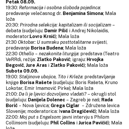
Petak 08.09.
19:30:
Reformacija i osobna sloboda pojedinca
:
predavanje velečasnog dr.
Benjamina Simona
; Mala
loža
20:30:
Prirodna selekcija: kapitalizam ili socijalizam
–
debata (sudjeluju:
Damir Pilić
i Andrej Nikolaidis,
moderator:
Lovro Krnić
); Mala loža
21:30
Oktobar: U sumraku posttotalitarne svijesti
,
predavanje
Borisa Budena
; Mala loža
22:30
Othello – nezakonita liturgija
: predstava (Teatro
VeRRdi, režija:
Zlatko Paković
; igraju:
Hrvojka
Begović
,
Jure Aras
i
Zlatko Paković
); Mala loža
Subota 09.09.
19:00:
Staljinove ubojice, Tito i Krleža
: predstavljanje
knjige
Borisa Rašete
(sudjeluju: Boris Rašeta, Kruno
Lokotar, Emir Imamović Pirke); Mala loža
21:00:
Da li je ljevici dozvoljeno vladati?
– okrugli stol
(sudjeluju:
Danijela Dolenec
– Zagreb je naš;
Rada
Borić
– Nova ljevica;
Grega Ciglar
– Združena levica
Slovenije; moderatorica: I
vana Dragičević
); Mala loža
22:00:
Moj put s Engelsom
: javni intervju s Philom
Collinsom (sudjeluju:
Phil Collins
i
Jurica Pavičić
); Mala
loža