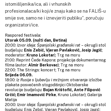
istomišljenika/ica, ali i vrhunskih
profesionalaca/ki koji/e znaju kako se na FALIŠ-u
smije sve, samo ne i iznevjeriti publiku”, poručuju
organizatori/ice.
Raspored festivala:
Utorak 05.09. (nulti dan, Betina)
20:00:
Izvor ideja: Španjolski građanski rat
– okrugli stol
(sudjeluju:
Enis Zebić, Vjeran Pavlaković, Josip Jagić
;
moderator:
Kruno Lokotar
); Trg na moru
21:00: Reprint Čede Kapora: projekcija dokumentarnog
filma (autor:
Almir Berkovac
); Trg na moru
22:00: The Strings: koncert; Trg na moru
Srijeda 06.09.
18:00:
Iz Rusije s ljubavlju i mržnjom
: otvaranje izložbe
plakata posvećenih stogodišnjici Oktobarske
revolucije (sudjeluju:
Bojan Krištofić, Ante Filipović
Grčić; Emir Imamović Pirke
, Kruno Lokotar); Galerija
Matija
20:00:
Izvor ideja: Španjolski građanski rat
– okrugli stol
(sudjeluju: Enis Zebić, Vjeran Pavlaković, Josip Jagić;