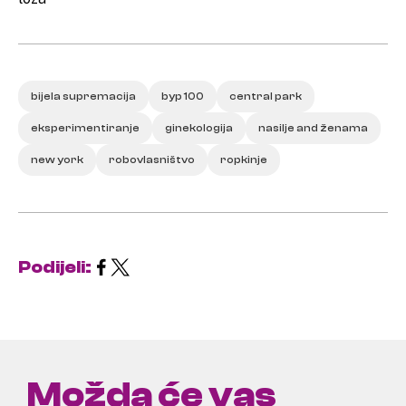
bijela supremacija
byp 100
central park
eksperimentiranje
ginekologija
nasilje and ženama
new york
robovlasništvo
ropkinje
Podijeli:
Možda će vas