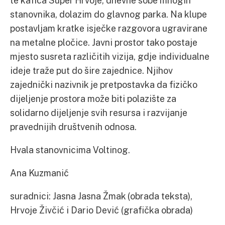
te kafića Super Hrvoje, dnevne sobe mnogih
stanovnika, dolazim do glavnog parka. Na klupe
postavljam kratke isječke razgovora ugravirane
na metalne pločice. Javni prostor tako postaje
mjesto susreta različitih vizija, gdje individualne
ideje traže put do šire zajednice. Njihov
zajednički nazivnik je pretpostavka da fizičko
dijeljenje prostora može biti polazište za
solidarno dijeljenje svih resursa i razvijanje
pravednijih društvenih odnosa.
Hvala stanovnicima Voltinog.
Ana Kuzmanić
suradnici: Jasna Jasna Žmak (obrada teksta),
Hrvoje Živčić i Dario Dević (grafička obrada)