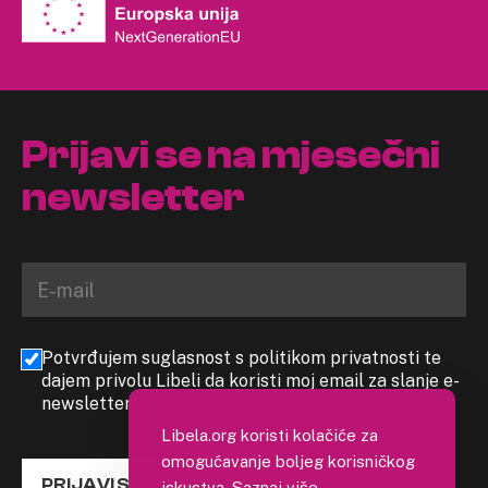
Prijavi se na mjesečni
newsletter
Potvrđujem suglasnost s politikom privatnosti te
dajem privolu Libeli da koristi moj email za slanje e-
newslettera
Libela.org koristi kolačiće za
omogućavanje boljeg korisničkog
PRIJAVI SE
iskustva.
Saznaj više
.