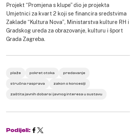
Projekt “Promjena s klupe” dio je projekta
Umjetnici za kvart 2 koji se financira sredstvima
Zaklade “Kultura Nova”, Ministarstva kulture RH i
Gradskog ureda za obrazovanje, kulturu i šport
Grada Zagreba.
plaže
pokret otoka
predavanje
stručna rasprava
zakon o koncesiji
zaštita javnih dobara i javnog interesa u sustavu
Podijeli: