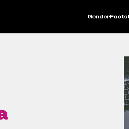
GenderFacts
a