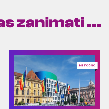
s zanimati ...
NETOČNO