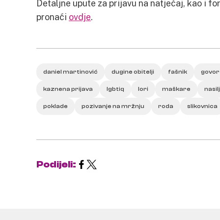
Detaljne upute za prijavu na natječaj, kao i f
pronaći
ovdje
.
daniel martinović
dugine obitelji
fašnik
govor
kaznena prijava
lgbtiq
lori
maškare
nasi
poklade
pozivanje na mržnju
roda
slikovnica
Podijeli: