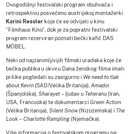
Ovogodišnji festivalski program obuhvaća i
retrospektivu posvećenu austrijskoj montažerki
Karini Ressler
koja će se odvijati u kinu
“Filmhaus Kino”, dok je za popratni festivalski
program rezerviran poznati bečki kafić DAS
MÖBEL.
Neki od najzanimljivijih filmski uradaka koje će
bečka publika u okviru Dana ženskog filma imati
prilike pogledati su zasigurno i
We need to tlak
about Kevin
(SAD/Velika Britanija),
Amador
(Španjolska),
Sharayet – ljubav u Teheranu
(Iran,
USA, Francuska) te dokumentarci
Green Action
(Velika Britanija),
Silent Snow
(Nizozemska) i
The
Look – Charlotte Rampling
(Njemačka).
Više informacija o festivalskom programu na: