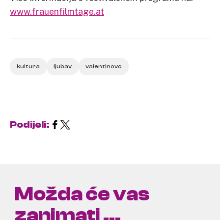
www.frauenfilmtage.at
kultura
ljubav
valentinovo
Podijeli:
Možda će vas
zanimati ...