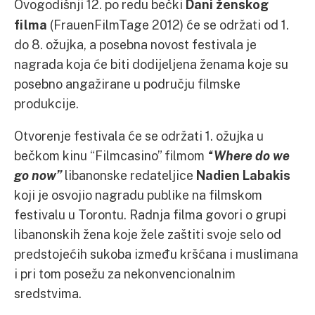
Ovogodišnji 12. po redu bečki
Dani ženskog
filma
(FrauenFilmTage 2012) će se održati od 1.
do 8. ožujka, a posebna novost festivala je
nagrada koja će biti dodijeljena ženama koje su
posebno angažirane u području filmske
produkcije.
Otvorenje festivala će se održati 1. ožujka u
bečkom kinu “Filmcasino” filmom
“Where do we
go now”
libanonske redateljice
Nadien Labakis
koji je osvojio nagradu publike na filmskom
festivalu u Torontu. Radnja filma govori o grupi
libanonskih žena koje žele zaštiti svoje selo od
predstojećih sukoba između kršćana i muslimana
i pri tom posežu za nekonvencionalnim
sredstvima.