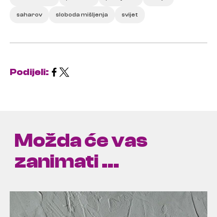
saharov
sloboda mišljenja
svijet
Podijeli:
Možda će vas
zanimati ...