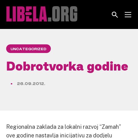
Skip
to
content
UNCATEGORIZED
Dobrotvorka godine
26.09.2012.
Regionalna zaklada za lokalni razvoj “Zamah”
ove godine nastavlja inicijativu za dodjelu