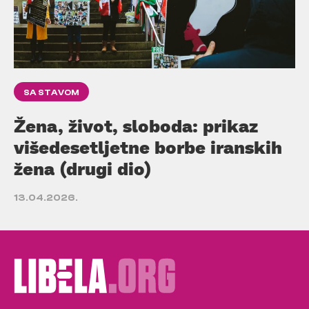
SA STAVOM
Žena, život, sloboda: prikaz
višedesetljetne borbe iranskih
žena (drugi dio)
13.04.2026.