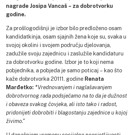
nagrade Josipa Vancaš – za dobrotvorku
godine.
Za prošlogodišnji je izbor bilo predloženo osam
kandidatkinja, osam sjajnih žena koje su, svaka u
svojoj okolini i svojem području djelovanja,
zadužile svoju zajednicu i zaslužile kandidaturu
za dobrotvorku godine. Izbor je to koji nema
pobjednika, a pobjeda je samo poticaj – kao što
kaže dobrotvorka 20111. godine
Renata
Marđetko:
“
Vrednovanjem i naglašavanjem
dobrotvornog rada podsjećamo na to da je dužnost
i obaveza svakog čovjeka, ali isto tako i radost,
pridonijeti dobrobiti i blagostanju zajednice u kojoj
živimo.”
U današnjem vremenu socijalne neosjetljivosti