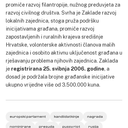
promiče razvoj filantropije, nužnog preduvjeta za
razvoj civilnog društva. Svrha je Zaklade razvoj
lokalnih zajednica, stoga pruža podršku
inicijativama građana, promiče razvoj
zapostavljenih i ruralnih krajeva središnje
Hrvatske, volonterske aktivnosti članova malih
zajednica i osobito aktivnu uključenost građana u
rješavanju problema njihovih zajednica. Zaklada
je
registrirana 25. svibnja 2006. godine
, a
dosad je podržala brojne građanske inicijative
ukupno vrijedne više od 3.500.000 kuna.
europski parlament
kandiidatkinje
nagrada
nominirane
presuda
pussy riot
rusija