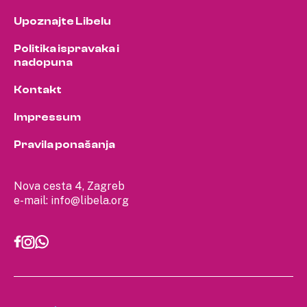
Upoznajte Libelu
Politika ispravaka i
nadopuna
Kontakt
Impressum
Pravila ponašanja
Nova cesta 4, Zagreb
e-mail:
info@libela.org