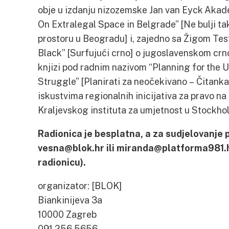
obje u izdanju nizozemske Jan van Eyck Akade
On Extralegal Space in Belgrade” [Ne bulji t
prostoru u Beogradu] i, zajedno sa Žigom Tes
Black” [Surfujući crno] o jugoslavenskom crno
knjizi pod radnim nazivom “Planning for the
Struggle” [Planirati za neočekivano – Čitanka
iskustvima regionalnih inicijativa za pravo na 
Kraljevskog instituta za umjetnost u Stockho
Radionica je besplatna, a za sudjelovanje p
vesna@blok.hr ili miranda@platforma981.hr 
radionicu).
organizator: [BLOK]
Biankinijeva 3a
10000 Zagreb
091 256 5656