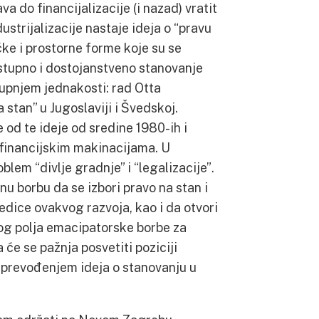
 do financijalizacije (i nazad) vratit
dustrijalizacije nastaje ideja o “pravu
tičke i prostorne forme koje su se
dostupno i dostojanstveno stanovanje
tupnjem jednakosti: rad Otta
stan” u Jugoslaviji i Švedskoj.
 od te ideje od sredine 1980-ih i
 financijskim makinacijama. U
blem “divlje gradnje” i “legalizacije”.
nu borbu da se izbori pravo na stan i
edice ovakvog razvoja, kao i da otvori
nog polja emacipatorske borbe za
će se pažnja posvetiti poziciji
m prevođenjem ideja o stanovanju u