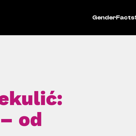
GenderFacts
ekulić:
 – od