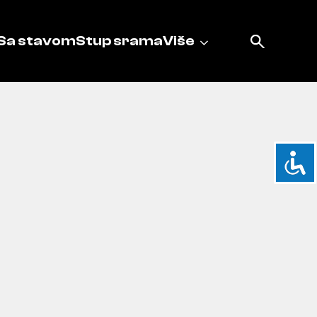
Sa stavom
Stup srama
Više