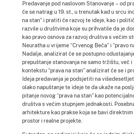
Predavanje pod naslovom Stanovanje – od prava
će se natrag u 19. st., u trenutak kad u srcu in
na stan” i pratiti će razvoj te ideje, kao i poli
razvile u društvima koje su prihvatile da je 
kao pravo osnova za razvoj društva s većim s
Neuratha u vrijeme “Crvenog Beča” i “pravo na 
Nadalje, analizirat će se postupno odustajanje
prepuštanje stanovanja ne samo tržištu, već i
kontekstu “prava na stan” analizirat će se i pro
Ideja predavanja je podsjetiti na višedesetljet
olako napuštanje te ideje te da ukaže na poslj
pitanje novog “prava na stan” kao potencijal
društva s većim stupnjem jednakosti. Posebna 
arhitekture kao prakse koja se bavi direktni
prostor i realne projekte.