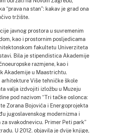
elom održati na Novom Zagrebu,
ika “prava na stan”: kakav je grad ona
čivo tržište.
cije javnog prostora u suvremenim
dom, kao i prostornim posljedicama
rhitektonskom fakultetu Univerziteta
stavi. Bila je stipendistica Akademije
očnoeuropske razmjene, kao i
yck Akademije u Maastrichtu.
u arhitekture Više tehničke škole
ta valja izdvojiti izložbu u Muzeju
ine pod nazivom “Tri tačke oslonca:
ekte Zorana Bojovića i Energoprojekta
zmeđu jugoslavenskog modernizma i
a za svakodnevicu. Primer Peti park”
radu. U 2012. objavila je dvije knjige,