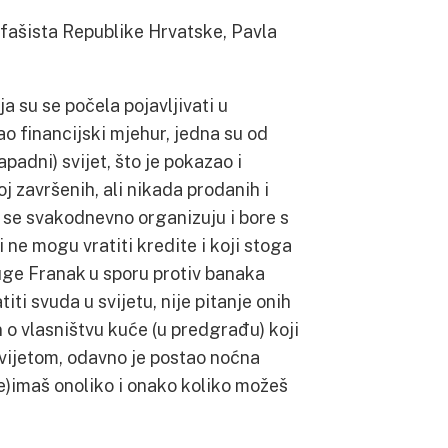
tifašista Republike Hrvatske, Pavla
a su se počela pojavljivati u
 financijski mjehur, jedna su od
zapadni) svijet, što je pokazao i
j završenih, ali nikada prodanih i
i se svakodnevno organizuju i bore s
ji ne mogu vratiti kredite i koji stoga
ge Franak u sporu protiv banaka
i svuda u svijetu, nije pitanje onih
 o vlasništvu kuće (u predgrađu) koji
svijetom, odavno je postao noćna
e)imaš onoliko i onako koliko možeš