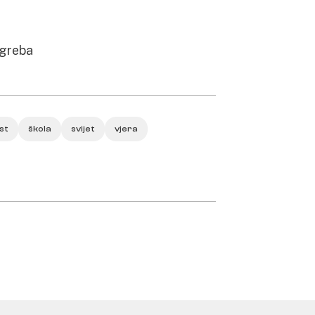
agreba
st
škola
svijet
vjera