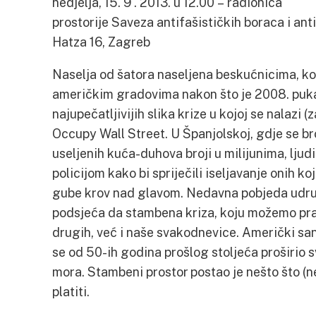
nedjelja, 15. 9 . 2013. u 12.00 – radionica
prostorije Saveza antifašističkih boraca i an
Hatza 16, Zagreb
Naselja od šatora naseljena beskućnicima, koj
američkim gradovima nakon što je 2008. pukao
najupečatljivijih slika krize u kojoj se nalazi (
Occupy Wall Street. U Španjolskoj, gdje se bro
useljenih kuća-duhova broji u milijunima, ljud
policijom kako bi spriječili iseljavanje onih ko
gube krov nad glavom. Nedavna pobjeda udru
podsjeća da stambena kriza, koju možemo pratit
drugih, već i naše svakodnevice. Američki san
se od 50-ih godina prošlog stoljeća proširio 
mora. Stambeni prostor postao je nešto što (n
platiti.