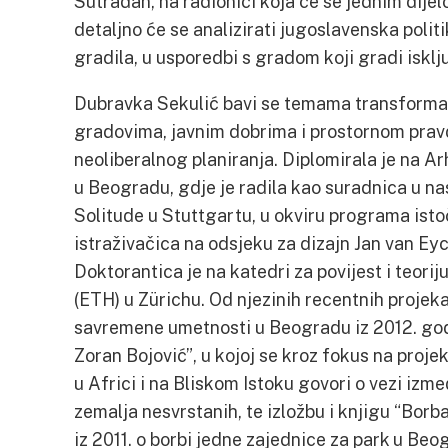
Sutradan, na radionici koja će se jednim dij
detaljno će se analizirati jugoslavenska polit
gradila, u usporedbi s gradom koji gradi isklju
Dubravka Sekulić bavi se temama transforma
gradovima, javnim dobrima i prostornom prav
neoliberalnog planiranja. Diplomirala je na A
u Beogradu, gdje je radila kao suradnica u na
Solitude u Stuttgartu, u okviru programa ist
istraživačica na odsjeku za dizajn Jan van E
Doktorantica je na katedri za povijest i teorij
(ETH) u Zürichu. Od njezinih recentnih projeka
savremene umetnosti u Beogradu iz 2012. god
Zoran Bojović”, u kojoj se kroz fokus na proj
u Africi i na Bliskom Istoku govori o vezi i
zemalja nesvrstanih, te izložbu i knjigu “Borb
iz 2011. o borbi jedne zajednice za park u Beog