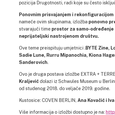
pozicija Drugotnosti, radi koje su često isklj
Ponovnim prisvajanjem i rekonfiguracijom
nameće ovim skupinama, izložba
ponovno pr
stvarajući time
prostor za samo-određenje 
neprijateljski nastrojenom društvu.
Ove teme preispituju umjetnici .
BYTE Zine, Lo
Sadie Lune, Rurru Mipanochia, Kiona Hage
Sanderovich
.
Ovo je druga postava izložbe EXTRA + TERR
Kraljević
dolazi iz Schwules Museum u Berlinu
od studenog 2018. do veljače 2019. godine.
Kustosice: COVEN BERLIN,
Ana Kovačić i Iv
Više informacija o izložbi dostupno je na:
http