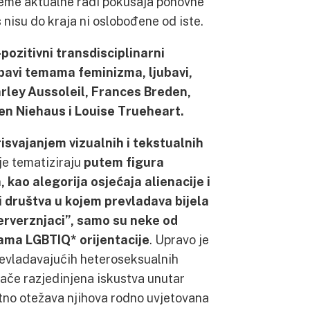
teme aktualne radi pokušaja ponovne
 nisu do kraja ni oslobođene od iste.
ozitivni transdisciplinarni
 bavi temama feminizma, ljubavi,
arley Aussoleil, Frances Breden,
n Niehaus i Louise Trueheart.
isvajanjem vizualnih i tekstualnih
ije tematiziraju
putem figura
 kao alegorija osjećaja alienacije i
 društva u kojem prevladava bijela
perverznjaci”, samo su neke od
ama LGBTIQ* orijentacije
. Upravo je
prevladavajućih heteroseksualnih
nače razjedinjena iskustva unutar
no otežava njihova rodno uvjetovana