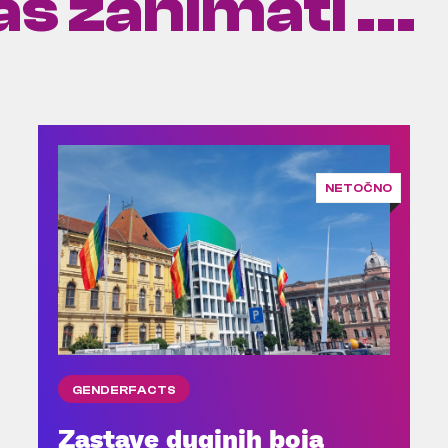
s zanimati ...
NETOČNO
GENDERFACTS
Zastave duginih boja