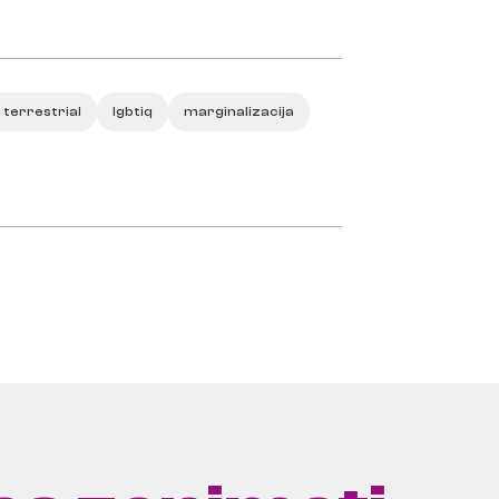
 terrestrial
lgbtiq
marginalizacija