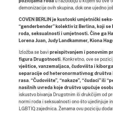
pozicijama roda
u razdoblju u kojem su ove 
demonizacije ovih skupina, dok one ujedno još
COVEN BERLIN je kustoski umjetnički seks-p
“genderbender” kolektiv iz Berlina, koji se
roda, seksualnosti i umjetnosti. Čine ga H
Lorena Juan, Judy Landkammer, Kiona Hage
Izložba se bavi
preispitvanjem i ponovnim pr
figura Drugotnosti
. Konkretno, ove se pozic
vještice, vanzemaljaca, čudovišta i kiborga,
separacije od heteronormativnog društva i
rasa
.
“Čudovište”, “nakaze”, “čudaci” ili “
nasilnih uvreda koje društvo upućuje osob
iskustvo bivanja Drugotnim ili drukčijim od 
normi roda i seksualnosti ono što ujedinjuje i
LGBTIQ zajednica. Ženama ovu poziciju dodat