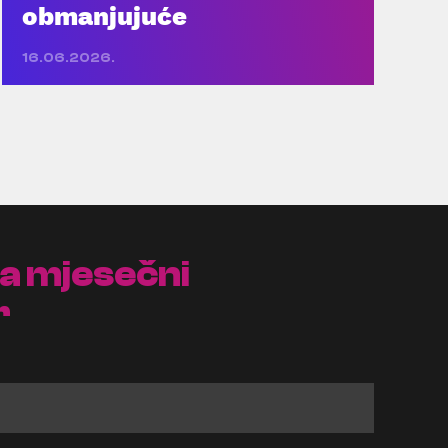
obmanjujuće
16.06.2026.
na mjesečni
r