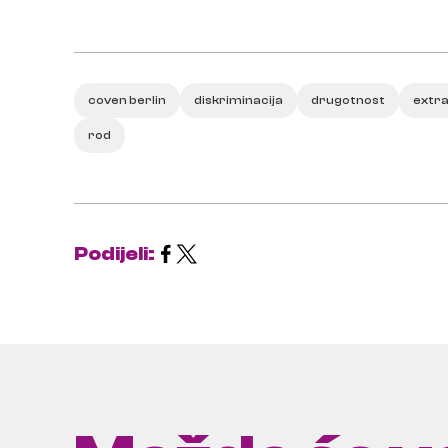
coven berlin
diskriminacija
drugotnost
extra
rod
Podijeli: