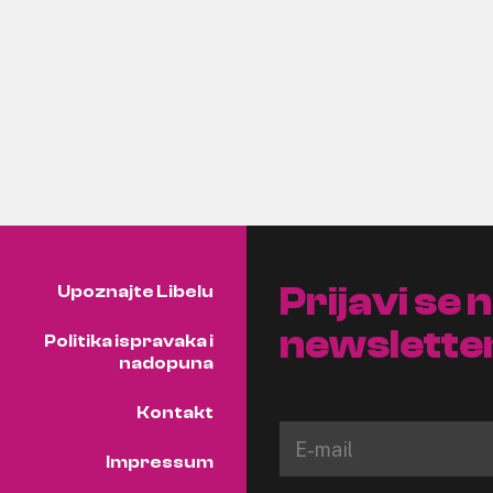
Prijavi se 
Upoznajte Libelu
newslette
Politika ispravaka i
nadopuna
Kontakt
Impressum