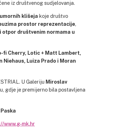
učene iz društvenog sudjelovanja.
 umornih klišeja
koje društvo
euzima prostor reprezentacije
,
i otpor društvenim normama u
-fi Cherry, Lotic + Matt Lambert,
n Niehaus, Luiza Prado i Moran
ESTRIAL. U Galeriju
Miroslav
, gdje je premijerno bila postavljena
a Paska
://www.g-mk.hr