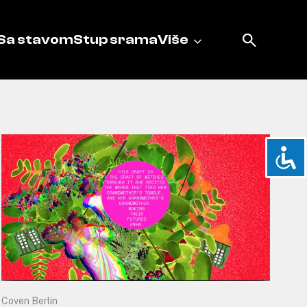
Sa stavom
Stup srama
Više
Coven Berlin