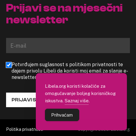
Prijavi se na mjesečni
newsletter
Potvrđujem suglasnost s politikom privatnosti te
dajem privolu Libeli da koristi moj email za slanje e-
newslettera
Libela.org koristi kolačiće za
omogućavanje boljeg korisničkog
PRIJAVI SE
iskustva.
Saznaj više
.
Prihvaćam
Politika privatnosti
Copyright 2026. Libela.org