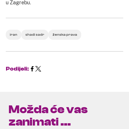
u Zagrebu.
iran
shadi sadr
ženska prava
Podijeli:
Možda će vas
zanimati ...