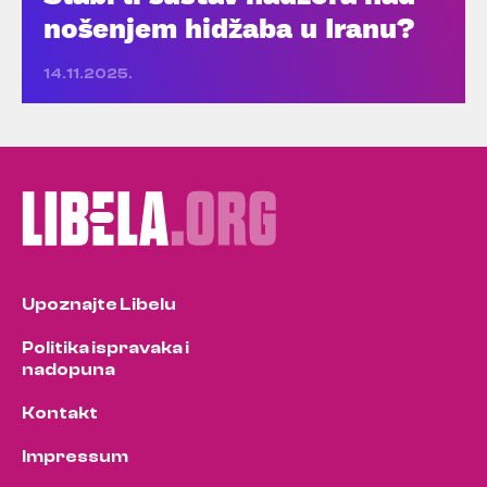
nošenjem hidžaba u Iranu?
14.11.2025.
Upoznajte Libelu
Politika ispravaka i
nadopuna
Kontakt
Impressum