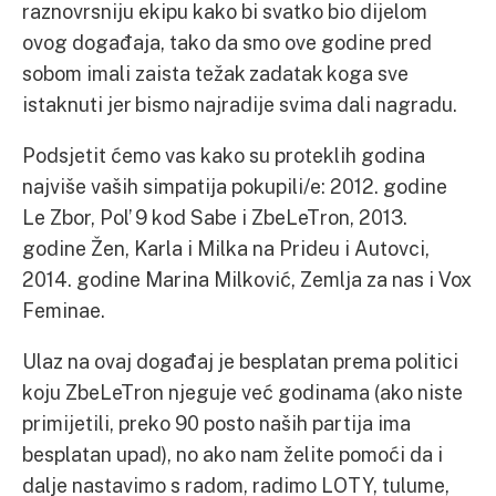
raznovrsniju ekipu kako bi svatko bio dijelom
ovog događaja, tako da smo ove godine pred
sobom imali zaista težak zadatak koga sve
istaknuti jer bismo najradije svima dali nagradu.
Podsjetit ćemo vas kako su proteklih godina
najviše vaših simpatija pokupili/e: 2012. godine
Le Zbor, Pol’ 9 kod Sabe i ZbeLeTron, 2013.
godine Žen, Karla i Milka na Prideu i Autovci,
2014. godine Marina Milković, Zemlja za nas i Vox
Feminae.
Ulaz na ovaj događaj je besplatan prema politici
koju ZbeLeTron njeguje već godinama (ako niste
primijetili, preko 90 posto naših partija ima
besplatan upad), no ako nam želite pomoći da i
dalje nastavimo s radom, radimo LOTY, tulume,