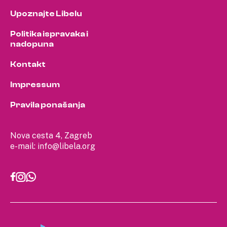
Upoznajte Libelu
Politika ispravaka i
nadopuna
Kontakt
Impressum
Pravila ponašanja
Nova cesta 4, Zagreb
e-mail:
info@libela.org