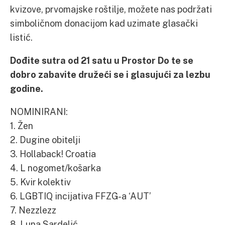
kvizove, prvomajske roštilje, možete nas podržati
simboličnom donacijom kad uzimate glasački
listić.
Dođite sutra od 21 satu u Prostor Do te se
dobro zabavite družeći se i glasujući za lezbu
godine.
NOMINIRANI:
1. Žen
2. Dugine obitelji
3. Hollaback! Croatia
4. L nogomet/košarka
5. Kvir kolektiv
6. LGBTIQ incijativa FFZG-a ‘AUT’
7. Nezzlezz
8. Luna Sardelić