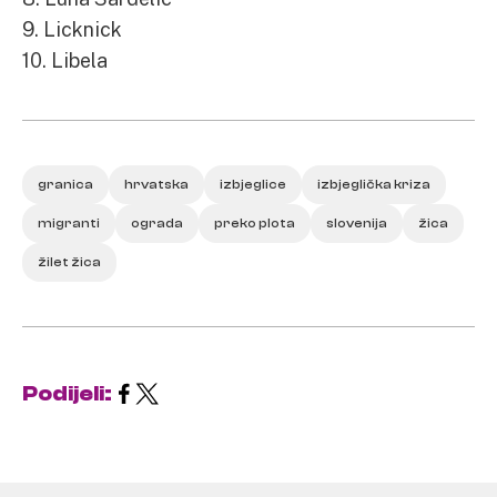
9. Licknick
10. Libela
granica
hrvatska
izbjeglice
izbjeglička kriza
migranti
ograda
preko plota
slovenija
žica
žilet žica
Podijeli: