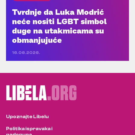
Tvrdnje da Luka Modrić
neće nositi LGBT simbol
duge na utakmicama su
obmanjujuće
16.06.2026.
Upoznajte Libelu
Politika ispravaka i
nadopuna