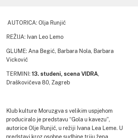
AUTORICA: Olja Runjić
REŽIJA: Ivan Leo Lemo
GLUME: Ana Begić, Barbara Nola, Barbara
Vicković
TERMINI:
13. studeni, scena VIDRA
,
Draškovićeva 80, Zagreb
Klub kulture Moruzgva s velikim uspjehom
produciralo je predstavu “Gola u kavezu”,
autorice Olje Runjić, u režiji Ivana Lea Leme. U
predstavi kroz osobne sudbine triju žena