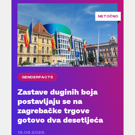
NETOČNO
GENDERFACTS
Zastave duginih boja
postavljaju se na
zagrebačke trgove
gotovo dva desetljeća
19.06.2026.