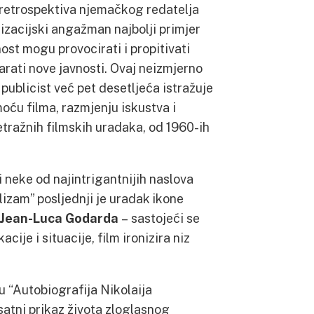
 retrospektiva njemačkog redatelja
anizacijski angažman najbolji primjer
ost mogu provocirati i propitivati
arati nove javnosti. Ovaj neizmjerno
 publicist već pet desetljeća istražuje
moću filma, razmjenju iskustva i
tražnih filmskih uradaka, od 1960-ih
 neke od najintrigantnijih naslova
lizam” posljednji je uradak ikone
Jean-Luca Godarda
– sastojeći se
ije i situacije, film ironizira niz
u “Autobiografija Nikolaija
atni prikaz života zloglasnog