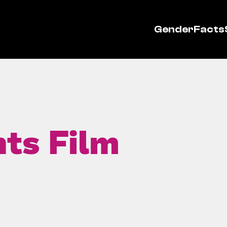
GenderFacts
ts Film