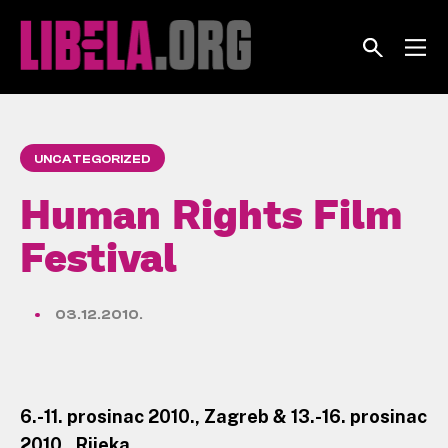
Skip
to
content
UNCATEGORIZED
Human Rights Film
Festival
03.12.2010.
6.-11. prosinac 2010., Zagreb & 13.-16. prosinac
2010., Rijeka