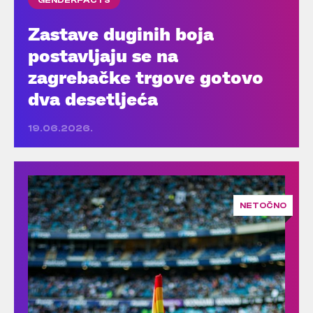
Zastave duginih boja
postavljaju se na
zagrebačke trgove gotovo
dva desetljeća
19.06.2026.
NETOČNO