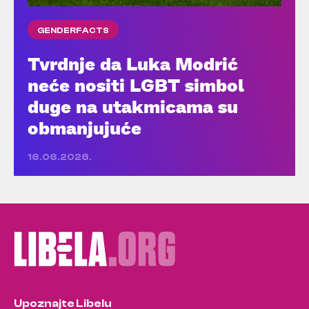
GENDERFACTS
Tvrdnje da Luka Modrić
neće nositi LGBT simbol
duge na utakmicama su
obmanjujuće
16.06.2026.
Upoznajte Libelu