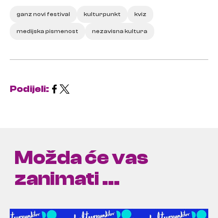
ganz novi festival
kulturpunkt
kviz
medijska pismenost
nezavisna kultura
Podijeli:
Možda će vas
zanimati ...