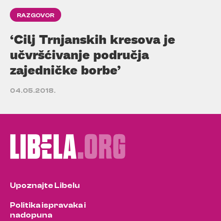
RAZGOVOR
‘Cilj Trnjanskih kresova je
učvršćivanje područja
zajedničke borbe’
04.05.2018.
Upoznajte Libelu
Politika ispravaka i
nadopuna