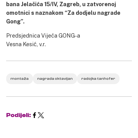
bana Jelačića 15/IV, Zagreb, u zatvorenoj
omotnici s naznakom “Za dodjelu nagrade
Gong”.
Predsjednica Vijeća GONG-a
Vesna Kesić, v.r.
montaža
nagrada oktavijan
radojka tanhofer
Podijeli: