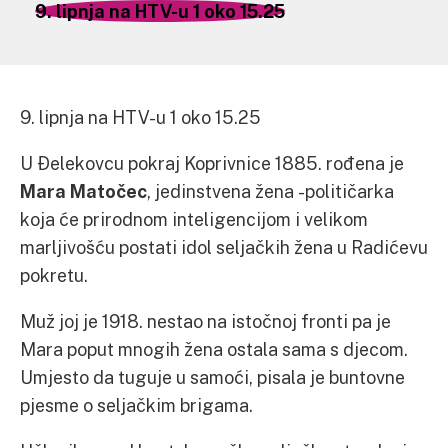
9. lipnja na HTV-u 1 oko 15.25
9. lipnja na HTV-u 1 oko 15.25
U Đelekovcu pokraj Koprivnice 1885. rođena je
Mara Matočec
, jedinstvena žena -političarka
koja će prirodnom inteligencijom i velikom
marljivošću postati idol seljačkih žena u Radićevu
pokretu.
Muž joj je 1918. nestao na istočnoj fronti pa je
Mara poput mnogih žena ostala sama s djecom.
Umjesto da tuguje u samoći, pisala je buntovne
pjesme o seljačkim brigama.