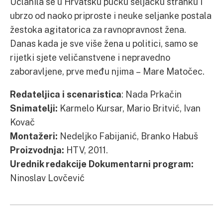
Učlanila se u Hrvatsku pučku seljačku stranku i
ubrzo od naoko priproste i neuke seljanke postala
žestoka agitatorica za ravnopravnost žena.
Danas kada je sve više žena u politici, samo se
rijetki sjete veličanstvene i nepravedno
zaboravljene, prve među njima – Mare Matočec.
Redateljica i scenaristica
: Nada Prkačin
Snimatelji:
Karmelo Kursar, Mario Britvić, Ivan
Kovač
Montažeri:
Nedeljko Fabijanić, Branko Habuš
Proizvodnja:
HTV, 2011.
Urednik redakcije Dokumentarni program:
Ninoslav Lovčević