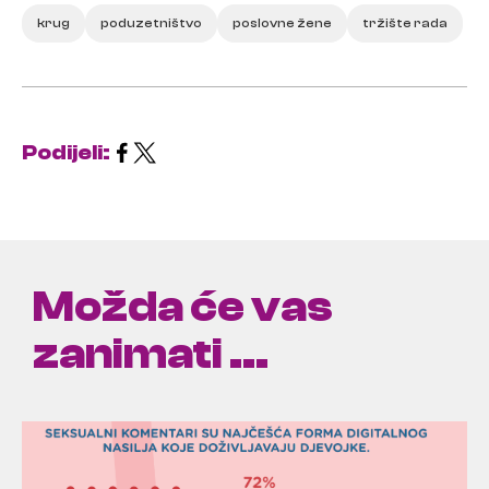
krug
poduzetništvo
poslovne žene
tržište rada
Podijeli:
Možda će vas
zanimati ...