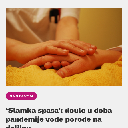
SA STAVOM
‘Slamka spasa’: doule u doba
pandemije vode porode na
daljinu