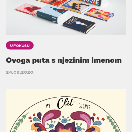
U FOKUSU
Ovoga puta s njezinim imenom
24.08.2020.