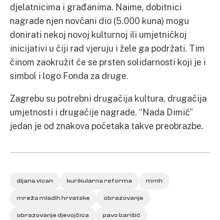
djelatnicima i građanima. Naime, dobitnici
nagrade njen novčani dio (5.000 kuna) mogu
donirati nekoj novoj kulturnoj ili umjetničkoj
inicijativi u čiji rad vjeruju i žele ga podržati. Tim
činom zaokružit će se prsten solidarnosti koji je i
simbol i logo Fonda za druge.
Zagrebu su potrebni drugačija kultura, drugačija
umjetnosti i drugačije nagrade. “Nada Dimić”
jedan je od znakova početaka takve preobrazbe.
dijana vican
kurikularna reforma
mmh
mreža mladih hrvatske
obrazovanje
obrazovanje djevojčica
pavo barišić