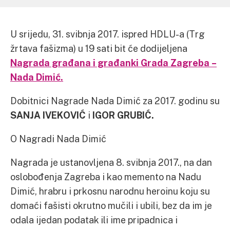
U srijedu, 31. svibnja 2017. ispred HDLU-a (Trg
žrtava fašizma) u 19 sati bit će dodijeljena
Nagrada građana i građanki Grada Zagreba –
Nada Dimić.
Dobitnici Nagrade Nada Dimić za 2017. godinu su
SANJA IVEKOVIĆ
i
IGOR GRUBIĆ.
O Nagradi Nada Dimić
Nagrada je ustanovljena 8. svibnja 2017., na dan
oslobođenja Zagreba i kao memento na Nadu
Dimić, hrabru i prkosnu narodnu heroinu koju su
domaći fašisti okrutno mučili i ubili, bez da im je
odala ijedan podatak ili ime pripadnica i