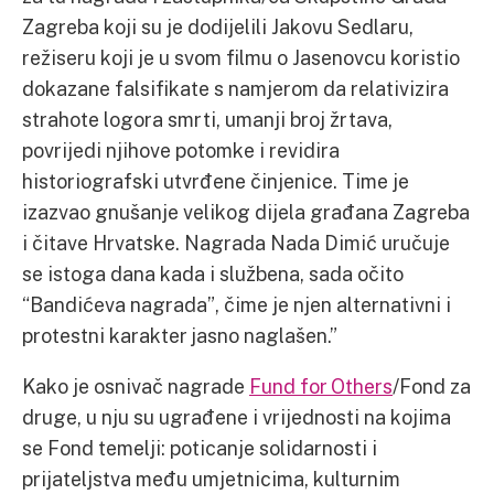
Zagreba koji su je dodijelili Jakovu Sedlaru,
režiseru koji je u svom filmu o Jasenovcu koristio
dokazane falsifikate s namjerom da relativizira
strahote logora smrti, umanji broj žrtava,
povrijedi njihove potomke i revidira
historiografski utvrđene činjenice. Time je
izazvao gnušanje velikog dijela građana Zagreba
i čitave Hrvatske. Nagrada Nada Dimić uručuje
se istoga dana kada i službena, sada očito
“Bandićeva nagrada”, čime je njen alternativni i
protestni karakter jasno naglašen.”
Kako je osnivač nagrade
Fund for Others
/Fond za
druge, u nju su ugrađene i vrijednosti na kojima
se Fond temelji: poticanje solidarnosti i
prijateljstva među umjetnicima, kulturnim