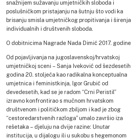
snažnijem sužavanju umjetničkih sloboda i
poslušničkom pristajanju na šutnju što vodi ka
brisanju smisla umjetničkog propitivanja i širenja
individualnih i društvenih sloboda.
O dobitnicima Nagrade Nada Dimić 2017. godine
Od pojavljivanja na jugoslavenskoj/hrvatskoj
umjetničkoj sceni – Sanja Iveković od šezdesetih
godina 20. stoljeća kao radikalna konceptualna
umjetnica i feministkinja, Igor Grubić od
devedesetih, kad se je radom “Crni Peristil”
izravno konfrontirao s mučnom hrvatskom
društvenom i političkom zbiljom i kad je zbog
“cestoredarstvenih razloga” umalo završio iza
rešetaka – djeluju na dvije razine: Unutar
institucija, u dijalogu ili u sukobu s hegemonom