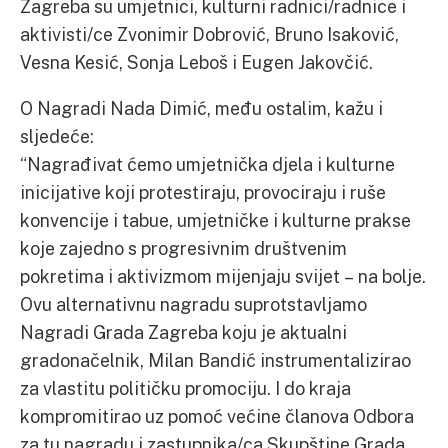
Zagreba su umjetnici, kulturni radnici/radnice i
aktivisti/ce Zvonimir Dobrović, Bruno Isaković,
Vesna Kesić, Sonja Leboš i Eugen Jakovčić.
O Nagradi Nada Dimić, među ostalim, kažu i
sljedeće:
“Nagrađivat ćemo umjetnička djela i kulturne
inicijative koji protestiraju, provociraju i ruše
konvencije i tabue, umjetničke i kulturne prakse
koje zajedno s progresivnim društvenim
pokretima i aktivizmom mijenjaju svijet – na bolje.
Ovu alternativnu nagradu suprotstavljamo
Nagradi Grada Zagreba koju je aktualni
gradonačelnik, Milan Bandić instrumentalizirao
za vlastitu političku promociju. I do kraja
kompromitirao uz pomoć većine članova Odbora
za tu nagradu i zastupnika/ca Skupštine Grada