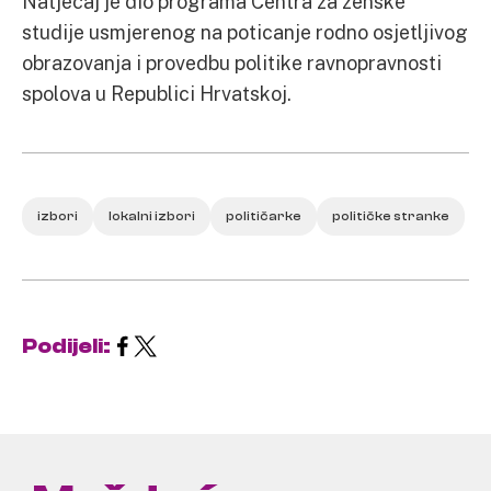
Natječaj je dio programa Centra za ženske
studije usmjerenog na poticanje rodno osjetljivog
obrazovanja i provedbu politike ravnopravnosti
spolova u Republici Hrvatskoj.
izbori
lokalni izbori
političarke
političke stranke
Podijeli: