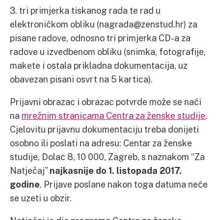
3. tri primjerka tiskanog rada te rad u
elektroničkom obliku (nagrada@zenstud.hr) za
pisane radove, odnosno tri primjerka CD-a za
radove u izvedbenom obliku (snimka, fotografije,
makete i ostala prikladna dokumentacija, uz
obavezan pisani osvrt na 5 kartica).
Prijavni obrazac i obrazac potvrde može se naći
na
mrežnim stranicama Centra za ženske studije
.
Cjelovitu prijavnu dokumentaciju treba donijeti
osobno ili poslati na adresu: Centar za ženske
studije, Dolac 8, 10 000, Zagreb, s naznakom “Za
Natječaj”
najkasnije do 1. listopada 2017.
godine
. Prijave poslane nakon toga datuma neće
se uzeti u obzir.