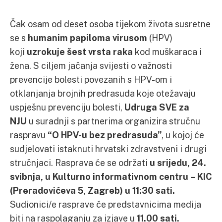
Čak osam od deset osoba tijekom života susretne
se s
humanim papiloma virusom
(HPV)
koji
uzrokuje šest vrsta raka
kod muškaraca i
žena. S ciljem jačanja svijesti o važnosti
prevencije bolesti povezanih s HPV-om i
otklanjanja brojnih predrasuda koje otežavaju
uspješnu prevenciju bolesti,
Udruga SVE za
NJU
u suradnji s partnerima organizira stručnu
raspravu
“O HPV-u bez predrasuda”
, u kojoj će
sudjelovati istaknuti hrvatski zdravstveni i drugi
stručnjaci. Rasprava će se održati
u srijedu, 24.
svibnja, u Kulturno informativnom centru – KIC
(Preradovićeva 5, Zagreb) u 11:30 sati.
Sudionici/e rasprave će predstavnicima medija
biti na raspolaganju za izjave u
11.00 sati.