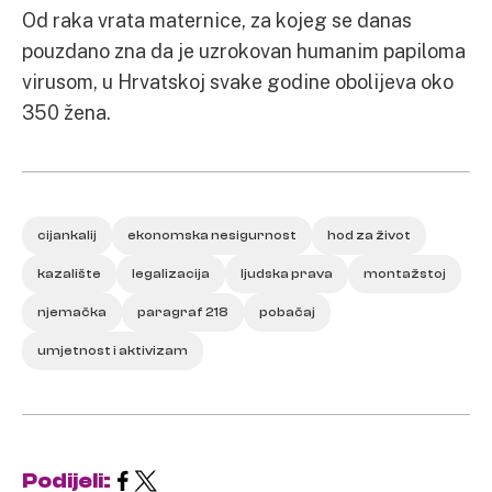
Od raka vrata maternice, za kojeg se danas
pouzdano zna da je uzrokovan humanim papiloma
virusom, u Hrvatskoj svake godine obolijeva oko
350 žena.
cijankalij
ekonomska nesigurnost
hod za život
kazalište
legalizacija
ljudska prava
montažstoj
njemačka
paragraf 218
pobačaj
umjetnost i aktivizam
Podijeli: