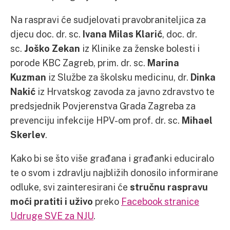
Na raspravi će sudjelovati pravobraniteljica za
djecu doc. dr. sc.
Ivana Milas Klarić
, doc. dr.
sc.
Joško Zekan
iz Klinike za ženske bolesti i
porode KBC Zagreb, prim. dr. sc.
Marina
Kuzman
iz Službe za školsku medicinu, dr.
Dinka
Nakić
iz Hrvatskog zavoda za javno zdravstvo te
predsjednik Povjerenstva Grada Zagreba za
prevenciju infekcije HPV-om prof. dr. sc.
Mihael
Skerlev
.
Kako bi se što više građana i građanki educiralo
te o svom i zdravlju najbližih donosilo informirane
odluke, svi zainteresirani će
stručnu raspravu
moći pratiti i uživo
preko
Facebook stranice
Udruge SVE za NJU
.