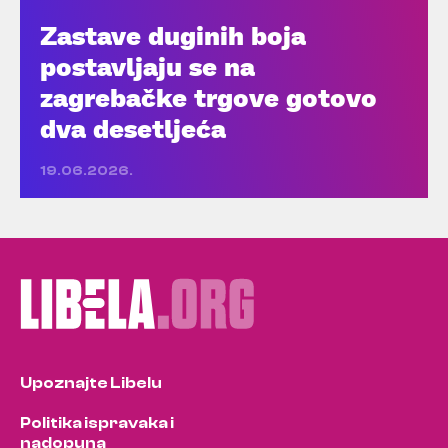
Zastave duginih boja
postavljaju se na
zagrebačke trgove gotovo
dva desetljeća
19.06.2026.
Upoznajte Libelu
Politika ispravaka i
nadopuna