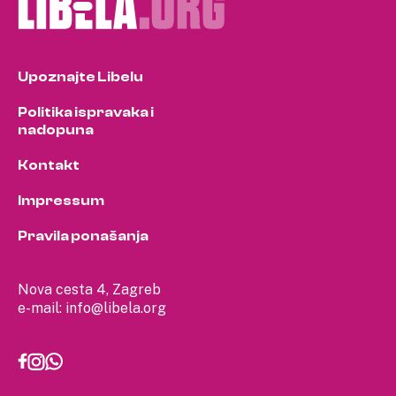
Upoznajte Libelu
Politika ispravaka i
nadopuna
Kontakt
Impressum
Pravila ponašanja
Nova cesta 4, Zagreb
e-mail:
info@libela.org