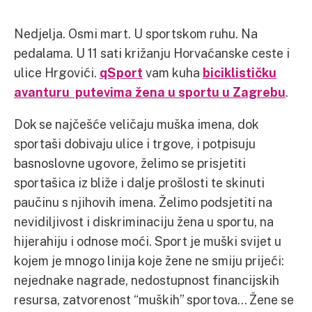
Nedjelja. Osmi mart. U sportskom ruhu. Na
pedalama. U 11 sati križanju Horvaćanske ceste i
ulice Hrgovići.
qSport
vam kuha
biciklističku
avanturu putevima žena u sportu u Zagrebu
.
Dok se najčešće veličaju muška imena, dok
sportaši dobivaju ulice i trgove, i potpisuju
basnoslovne ugovore, želimo se prisjetiti
sportašica iz bliže i dalje prošlosti te skinuti
paučinu s njihovih imena. Želimo podsjetiti na
nevidiljivost i diskriminaciju žena u sportu, na
hijerahiju i odnose moći. Sport je muški svijet u
kojem je mnogo linija koje žene ne smiju prijeći:
nejednake nagrade, nedostupnost financijskih
resursa, zatvorenost “muških” sportova… Žene se