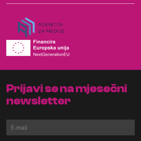
Prijavi se na mjesečni
newsletter