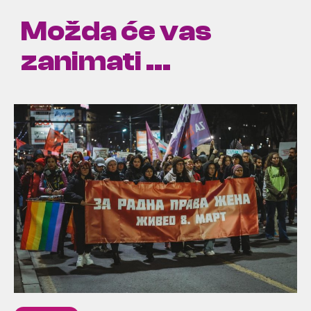
Možda će vas
zanimati ...