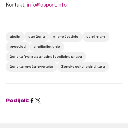
Kontakt:
info@qsport.info.
akcija
dan žena
mjere štednje
osmi mart
prosvjed
sindikalistkinje
ženska fronta za radna i socijalna prava
ženska mreža hrvatske
Ženske sekcije sindikata
Podijeli: