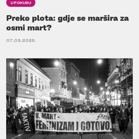
U FOKUSU
Preko plota: gdje se maršira za
osmi mart?
07.03.2025.