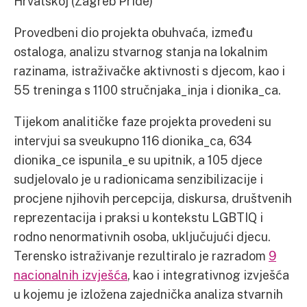
Hrvatskoj (Zagreb Pride)
Provedbeni dio projekta obuhvaća, između
ostaloga, analizu stvarnog stanja na lokalnim
razinama, istraživačke aktivnosti s djecom, kao i
55 treninga s 1100 stručnjaka_inja i dionika_ca.
Tijekom analitičke faze projekta provedeni su
intervjui sa sveukupno 116 dionika_ca, 634
dionika_ce ispunila_e su upitnik, a 105 djece
sudjelovalo je u radionicama senzibilizacije i
procjene njihovih percepcija, diskursa, društvenih
reprezentacija i praksi u kontekstu LGBTIQ i
rodno nenormativnih osoba, uključujući djecu.
Terensko istraživanje rezultiralo je razradom
9
nacionalnih izvješća
, kao i integrativnog izvješća
u kojemu je izložena zajednička analiza stvarnih