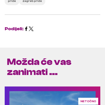
pride
zagreb pride
Podijeli:
Možda će vas
zanimati ...
NETOČNO