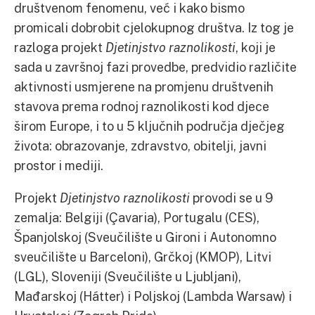
društvenom fenomenu, već i kako bismo
promicali dobrobit cjelokupnog društva. Iz tog je
razloga projekt
Djetinjstvo raznolikosti
, koji je
sada u završnoj fazi provedbe, predvidio različite
aktivnosti usmjerene na promjenu društvenih
stavova prema rodnoj raznolikosti kod djece
širom Europe, i to u 5 ključnih područja dječjeg
života: obrazovanje, zdravstvo, obitelji, javni
prostor i mediji.
Projekt
Djetinjstvo raznolikosti
provodi se u 9
zemalja: Belgiji (Çavaria), Portugalu (CES),
Španjolskoj (Sveučilište u Gironi i Autonomno
sveučilište u Barceloni), Grčkoj (KMOP), Litvi
(LGL), Sloveniji (Sveučilište u Ljubljani),
Mađarskoj (Hátter) i Poljskoj (Lambda Warsaw) i