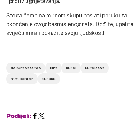
i protiv ugnjetavanja.
Stoga ćemo na mirnom skupu poslati poruku za
okončanje ovog besmislenog rata. Dođite, upalite
svijeću mira i pokažite svoju ljudskost!
dokumentarac
film
kurdi
kurdistan
mm centar
turska
Podijeli: