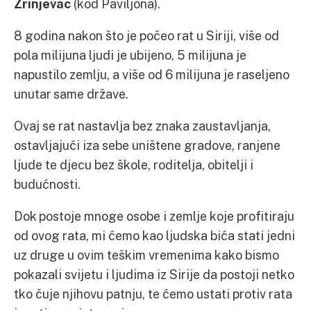
Zrinjevac
(kod Paviljona).
8 godina nakon što je počeo rat u Siriji, više od
pola milijuna ljudi je ubijeno, 5 milijuna je
napustilo zemlju, a više od 6 milijuna je raseljeno
unutar same države.
Ovaj se rat nastavlja bez znaka zaustavljanja,
ostavljajući iza sebe uništene gradove, ranjene
ljude te djecu bez škole, roditelja, obitelji i
budućnosti.
Dok postoje mnoge osobe i zemlje koje profitiraju
od ovog rata, mi ćemo kao ljudska bića stati jedni
uz druge u ovim teškim vremenima kako bismo
pokazali svijetu i ljudima iz Sirije da postoji netko
tko čuje njihovu patnju, te ćemo ustati protiv rata