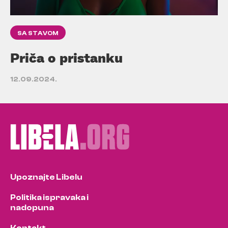
SA STAVOM
Priča o pristanku
12.09.2024.
Upoznajte Libelu
Politika ispravaka i
nadopuna