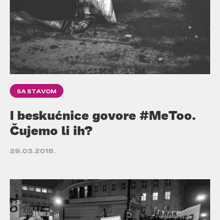
SA STAVOM
I beskućnice govore #MeToo.
Čujemo li ih?
29.03.2018.