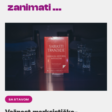
zanimati ...
SA STAVOM
Važnost marksističko-