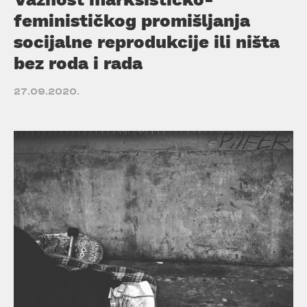
feminističkog promišljanja
socijalne reprodukcije ili ništa
bez roda i rada
27.09.2020.