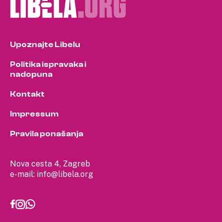
Upoznajte Libelu
Politika ispravaka i
nadopuna
Kontakt
Impressum
Pravila ponašanja
Nova cesta 4, Zagreb
e-mail:
info@libela.org