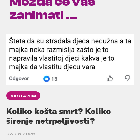
Možda će vas
zanimati ...
SA STAVOM
Koliko košta smrt? Koliko
širenje netrpeljivosti?
03.08.2026.