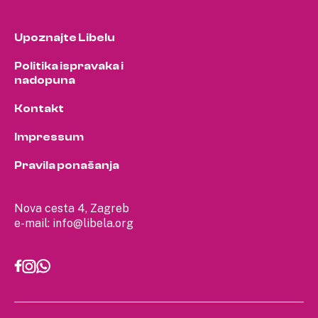
Upoznajte Libelu
Politika ispravaka i
nadopuna
Kontakt
Impressum
Pravila ponašanja
Nova cesta 4, Zagreb
e-mail:
info@libela.org