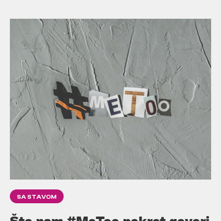
SA STAVOM
Što nam #MeToo pokret govori