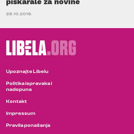
piskarale za novine
28.10.2019.
Upoznajte Libelu
Politika ispravaka i
nadopuna
Kontakt
Impressum
Pravila ponašanja