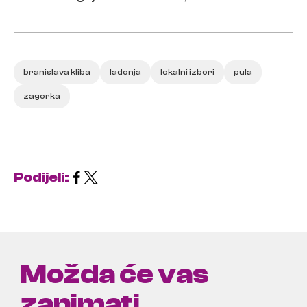
branislava kliba
ladonja
lokalni izbori
pula
zagorka
Podijeli:
Možda će vas
zanimati ...