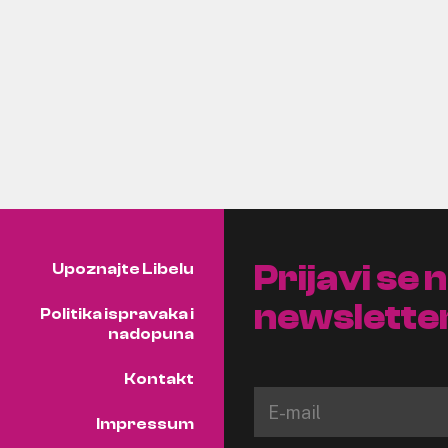
Prijavi se 
Upoznajte Libelu
newslette
Politika ispravaka i
nadopuna
Kontakt
Impressum