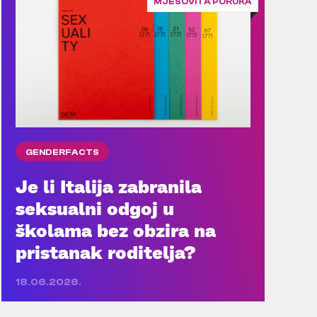
MJEŠOVITA PORUKA
GENDERFACTS
Je li Italija zabranila
seksualni odgoj u
školama bez obzira na
pristanak roditelja?
18.06.2026.