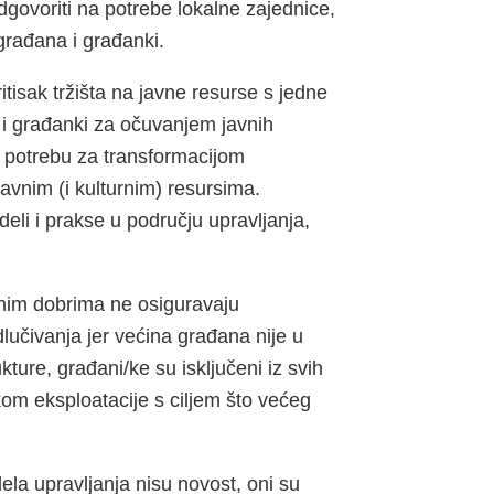
dgovoriti na potrebe lokalne zajednice,
 građana i građanki.
tisak tržišta na javne resurse s jedne
a i građanki za očuvanjem javnih
 potrebu za transformacijom
avnim (i kulturnim) resursima.
deli i prakse u području upravljanja,
avnim dobrima ne osiguravaju
učivanja jer većina građana nije u
ukture, građani/ke su isključeni iz svih
kom eksploatacije s ciljem što većeg
la upravljanja nisu novost, oni su