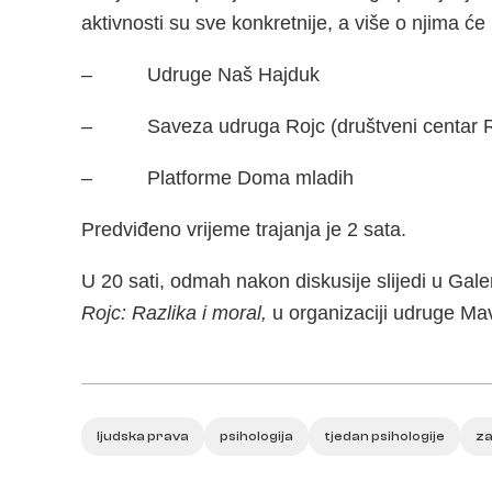
aktivnosti su sve konkretnije, a više o njima će u
– Udruge Naš Hajduk
– Saveza udruga Rojc (društveni centar R
– Platforme Doma mladih
Predviđeno vrijeme trajanja je 2 sata.
U 20 sati, odmah nakon diskusije slijedi u Galer
Rojc: Razlika i moral,
u organizaciji udruge Ma
ljudska prava
psihologija
tjedan psihologije
za