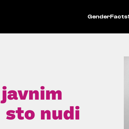
GenderFacts
 javnim
 sto nudi