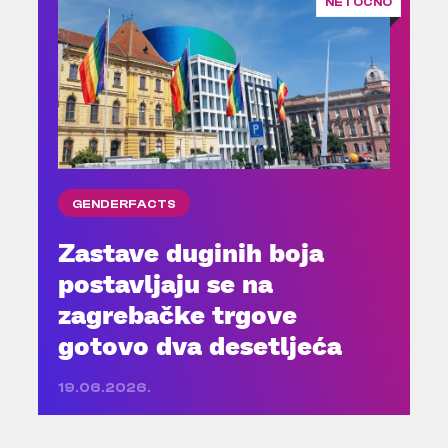
NETOČNO
GENDERFACTS
Zastave duginih boja
postavljaju se na
zagrebačke trgove
gotovo dva desetljeća
19.06.2026.