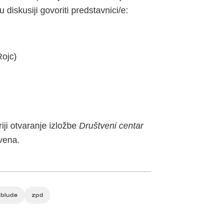
 diskusiji govoriti predstavnici/e:
ojc)
iji otvaranje izložbe
Društveni centar
vena.
blude
zpd