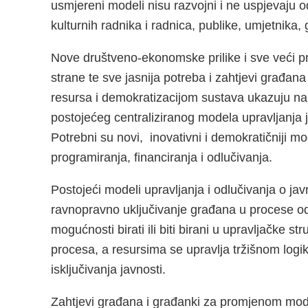
usmjereni modeli nisu razvojni i ne uspjevaju o
kulturnih radnika i radnica, publike, umjetnika,
Nove društveno-ekonomske prilike i sve veći pri
strane te sve jasnija potreba i zahtjevi građan
resursa i demokratizacijom sustava ukazuju na
postojećeg centraliziranog modela upravljanja j
Potrebni su novi, inovativni i demokratičniji mo
programiranja, financiranja i odlučivanja.
Postojeći modeli upravljanja i odlučivanja o j
ravnopravno uključivanje građana u procese odl
mogućnosti birati ili biti birani u upravljačke str
procesa, a resursima se upravlja tržišnom logi
isključivanja javnosti.
Zahtjevi građana i građanki za promjenom mode