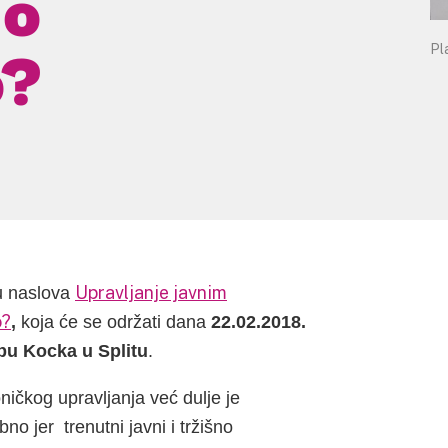
no
Pl
o?
Upravljanje javnim
u naslova
o?
,
koja će se održati dana
22.02.2018.
ubu Kocka u Splitu
.
ničkog upravljanja već dulje je
o jer trenutni javni i tržišno