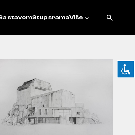
Sa stavom
Stup srama
Više