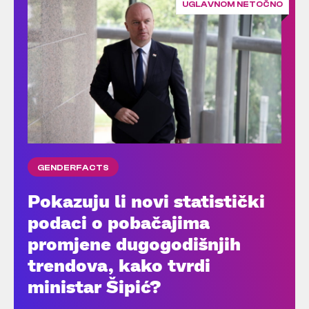
UGLAVNOM NETOČNO
GENDERFACTS
Pokazuju li novi statistički
podaci o pobačajima
promjene dugogodišnjih
trendova, kako tvrdi
ministar Šipić?