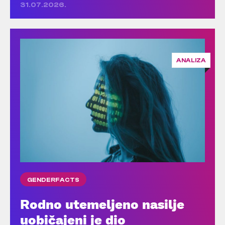
31.07.2026.
ANALIZA
GENDERFACTS
Rodno utemeljeno nasilje
uobičajeni je dio