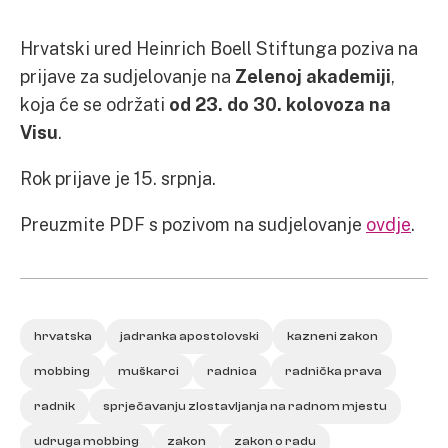
Hrvatski ured Heinrich Boell Stiftunga poziva na
prijave za sudjelovanje na
Zelenoj akademiji
,
koja će se održati
od 23. do 30. kolovoza na
Visu
.
Rok prijave je 15. srpnja.
Preuzmite PDF s pozivom na sudjelovanje
ovdje
.
hrvatska
jadranka apostolovski
kazneni zakon
mobbing
muškarci
radnica
radnička prava
radnik
sprječavanju zlostavljanja na radnom mjestu
udruga mobbing
zakon
zakon o radu