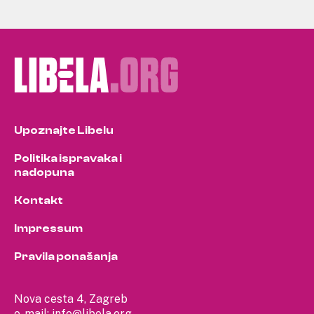
Upoznajte Libelu
Politika ispravaka i
nadopuna
Kontakt
Impressum
Pravila ponašanja
Nova cesta 4, Zagreb
e-mail:
info@libela.org