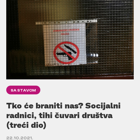
SA STAVOM
Tko će braniti nas? Socijalni
radnici, tihi čuvari društva
(treći dio)
22.10.2021.