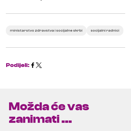
ministarstvo zdravstva i socijalne skrbi
socijalni radnici
Podijeli:
Možda će vas
zanimati ...