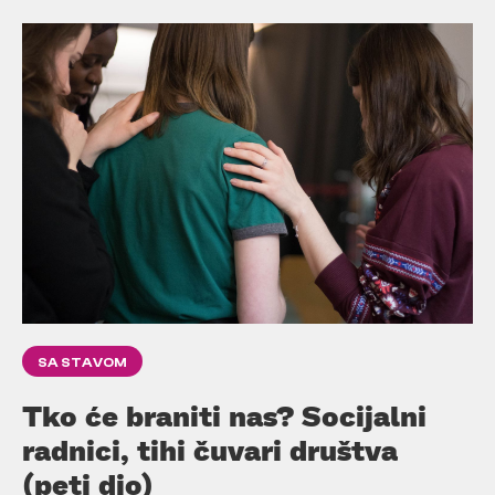
SA STAVOM
Tko će braniti nas? Socijalni
radnici, tihi čuvari društva
(peti dio)