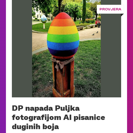
PROVJERA
DP napada Puljka
fotografijom AI pisanice
duginih boja