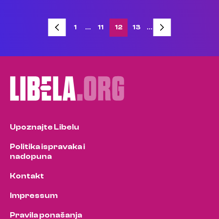
Posts
1
…
11
12
13
…
pagination
Upoznajte Libelu
Politika ispravaka i
nadopuna
Kontakt
Impressum
Pravila ponašanja