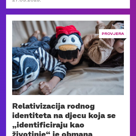
27.03.2025.
PROVJERA
Relativizacija rodnog
identiteta na djecu koja se
„identificiraju kao
životinje“ je obmana