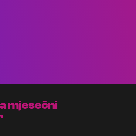
na mjesečni
r