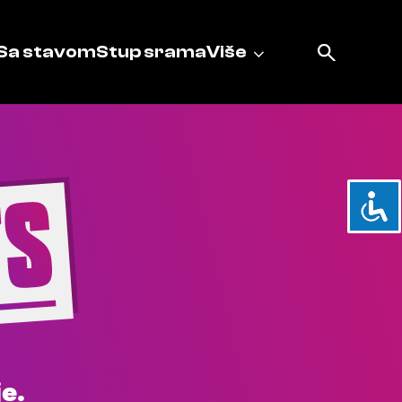
Sa stavom
Stup srama
Više
e.