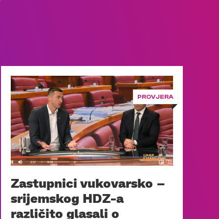
PROVJERA
Zastupnici vukovarsko –
srijemskog HDZ-a
različito glasali o