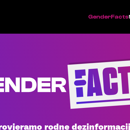
GenderFacts
rovjeramo rodne dezinformacij