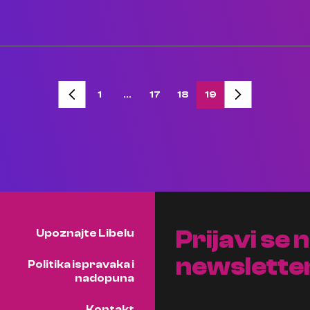
1
…
17
18
19
Prijavi se 
Upoznajte Libelu
newslette
Politika ispravaka i
nadopuna
Kontakt