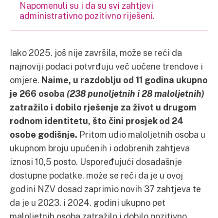
Napomenuli su i da su svi zahtjevi
administrativno pozitivno riješeni.
Iako 2025. još nije završila, može se reći da
najnoviji podaci potvrđuju već uočene trendove i
omjere.
Naime, u razdoblju od 11 godina ukupno
je 266 osoba
(238 punoljetnih i 28 maloljetnih)
zatražilo i dobilo rješenje za život u drugom
rodnom identitetu, što čini prosjek od 24
osobe godišnje.
Pritom udio maloljetnih osoba u
ukupnom broju upućenih i odobrenih zahtjeva
iznosi 10,5 posto. Uspoređujući dosadašnje
dostupne podatke, može se reći da je u ovoj
godini NZV dosad zaprimio novih 37 zahtjeva te
da je u 2023. i 2024. godini ukupno pet
maloljetnih osoba zatražilo i dobilo pozitivno