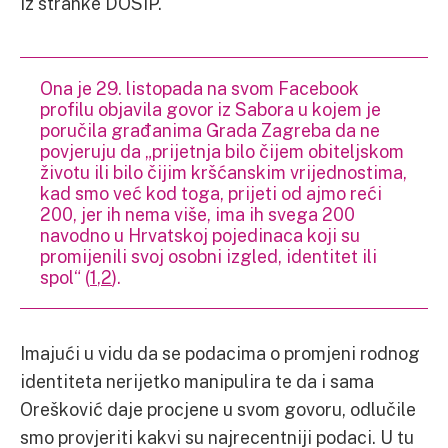
iz stranke DOSIP.
Ona je 29. listopada na svom Facebook
profilu objavila govor iz Sabora u kojem je
poručila građanima Grada Zagreba da ne
povjeruju da „prijetnja bilo čijem obiteljskom
životu ili bilo čijim kršćanskim vrijednostima,
kad smo već kod toga, prijeti od ajmo reći
200, jer ih nema više, ima ih svega 200
navodno u Hrvatskoj pojedinaca koji su
promijenili svoj osobni izgled, identitet ili
spol“ (
1
,
2
).
Imajući u vidu da se podacima o promjeni rodnog
identiteta nerijetko manipulira te da i sama
Orešković daje procjene u svom govoru, odlučile
smo provjeriti kakvi su najrecentniji podaci. U tu