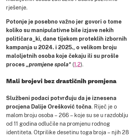
rješenje.
Potonje je posebno važno jer govori o tome
koliko su manipulativne bile izjave nekih
političara_ki, dane tijekom proteklih izbornih
kampanja u 2024. i 2025., o velikom broju
maloljetnih osoba koje čekaju ili su prošle
proces
„promjene spola“
(
1
,
2
).
Mali brojevi bez drastičnih promjena
Službeni podaci potvrđuju da je iznesena
procjena Dalije Orešković točna
. Riječ je o
malom broju osoba – 266 – koje su se u razdoblju
od 11 godina odlučile na promjenu rodnog
identiteta. Otprilike desetinu toga broja – njih 28