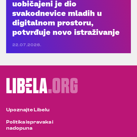
uobičajeni je dio
svakodnevice mladih u
digitalnom prostoru,
potvrđuje novo istraživanje
22.07.2026.
Upoznajte Libelu
Politika ispravaka i
nadopuna