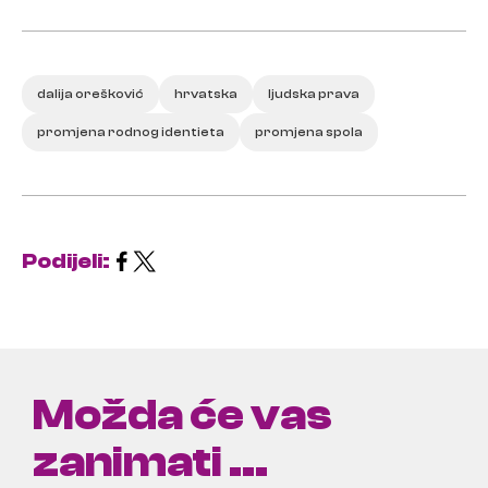
dalija orešković
hrvatska
ljudska prava
promjena rodnog identieta
promjena spola
Podijeli:
Možda će vas
zanimati ...