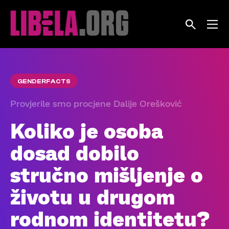
Skip
to
content
GENDERFACTS
Provjerile smo procjene Dalije Orešković
Koliko je osoba
dosad dobilo
stručno mišljenje o
životu u drugom
rodnom identitetu?