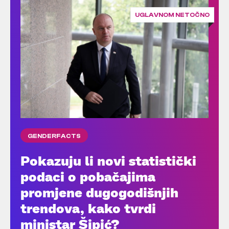
UGLAVNOM NETOČNO
GENDERFACTS
Pokazuju li novi statistički
podaci o pobačajima
promjene dugogodišnjih
trendova, kako tvrdi
ministar Šipić?