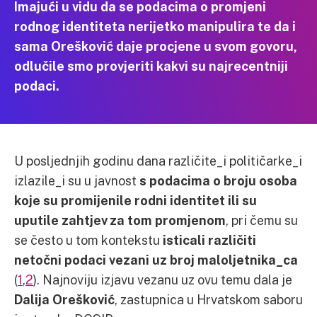
Imajući u vidu da se podacima o promjeni
rodnog identiteta nerijetko manipulira te da i
sama Orešković daje procjene u svom govoru,
odlučile smo provjeriti kakvi su najrecentniji
podaci.
U posljednjih godinu dana različite_i političarke_i
izlazile_i su u javnost
s podacima o broju osoba
koje su promijenile rodni identitet ili su
uputile zahtjev za tom promjenom
, pri čemu su
se često u tom kontekstu
isticali različiti
netočni podaci vezani uz broj maloljetnika_ca
(
1
,
2
). Najnoviju izjavu vezanu uz ovu temu dala je
Dalija Orešković
, zastupnica u Hrvatskom saboru