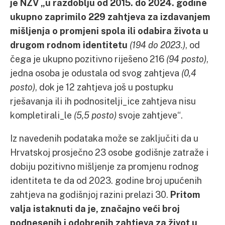
je NZV „u razdoblju od 2015. do 2024. godine
ukupno zaprimilo 229 zahtjeva za izdavanjem
mišljenja o promjeni spola ili odabira života u
drugom rodnom identitetu
(194 do 2023.)
, od
čega je ukupno pozitivno riješeno 216
(94 posto)
,
jedna osoba je odustala od svog zahtjeva
(0,4
posto)
, dok je 12 zahtjeva još u postupku
rješavanja ili ih podnositelji_ice zahtjeva nisu
kompletirali_le
(5,5 posto)
svoje zahtjeve“.
Iz navedenih podataka može se zaključiti da u
Hrvatskoj prosječno 23 osobe godišnje zatraže i
dobiju pozitivno mišljenje za promjenu rodnog
identiteta te da od 2023. godine broj upućenih
zahtjeva na godišnjoj razini prelazi 30.
Pritom
valja istaknuti da je, značajno veći broj
podnesenih i odobrenih zahtjeva za život u