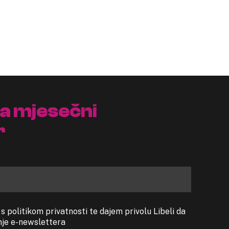
na mjesečni
r
 politikom privatnosti te dajem privolu Libeli da
anje e-newslettera