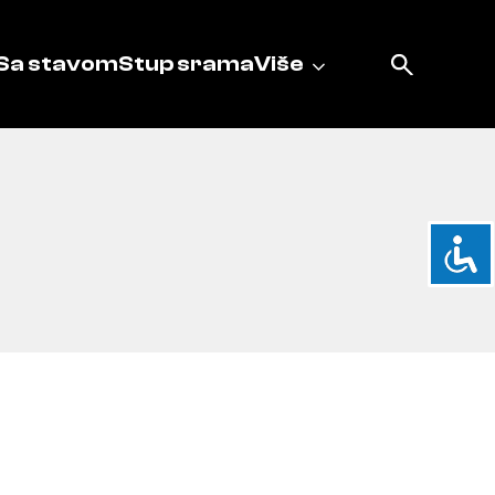
Sa stavom
Stup srama
Više