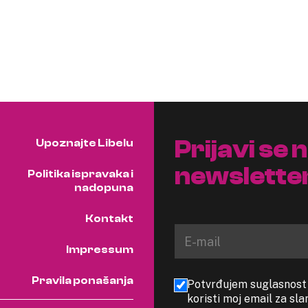
Prijavi se 
Upoznajte Libelu
newslette
Politika ispravaka i
nadopuna
Kontakt
Impressum
Pravila ponašanja
Potvrđujem suglasnost s
koristi moj email za sl