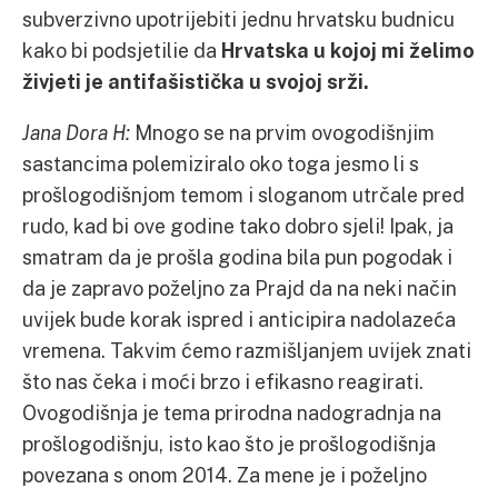
subverzivno upotrijebiti jednu hrvatsku budnicu
kako bi podsjetilie da
Hrvatska u kojoj mi želimo
živjeti je antifašistička u svojoj srži.
Jana Dora H:
Mnogo se na prvim ovogodišnjim
sastancima polemiziralo oko toga jesmo li s
prošlogodišnjom temom i sloganom utrčale pred
rudo, kad bi ove godine tako dobro sjeli! Ipak, ja
smatram da je prošla godina bila pun pogodak i
da je zapravo poželjno za Prajd da na neki način
uvijek bude korak ispred i anticipira nadolazeća
vremena. Takvim ćemo razmišljanjem uvijek znati
što nas čeka i moći brzo i efikasno reagirati.
Ovogodišnja je tema prirodna nadogradnja na
prošlogodišnju, isto kao što je prošlogodišnja
povezana s onom 2014. Za mene je i poželjno