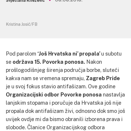
Svjetlana Knežević
06.06.2016.
Kristina Josić/FB
Pod parolom
‘Još Hrvatska ni’ propala’
u subotu
se
održava 15. Povorka ponosa.
Nakon
prošlogodišnjeg širenja područja borbe, sluteći
kakva nam se vremena spremaju,
Zagreb Pride
je u svoj fokus stavio antifašizam. Ove godine
Organizacijski odbor Povorke ponosa
nastavlja
lanjskim stopama i poručuje da Hrvatska još nije
propala dok antifašizam živi, odnosno dok smo još
uvijek ovdje mi da bismo obranili izborena prava i
slobode. Članice Organizacijskog odbora