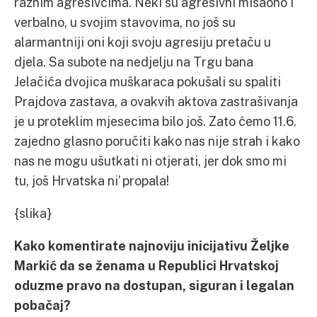
raznim agresivcima. Neki su agresivni misaono i
verbalno, u svojim stavovima, no još su
alarmantniji oni koji svoju agresiju pretaču u
djela. Sa subote na nedjelju na Trgu bana
Jelačića dvojica muškaraca pokušali su spaliti
Prajdova zastava, a ovakvih aktova zastrašivanja
je u proteklim mjesecima bilo još. Zato ćemo 11.6.
zajedno glasno poručiti kako nas nije strah i kako
nas ne mogu ušutkati ni otjerati, jer dok smo mi
tu, još Hrvatska ni’ propala!
{slika}
Kako komentirate najnoviju inicijativu Željke
Markić da se ženama u Republici Hrvatskoj
oduzme pravo na dostupan, siguran i legalan
pobačaj?