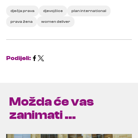
dječja prava
djevojčice
plan international
prava žena
women deliver
Podijeli:
Možda će vas
zanimati ...