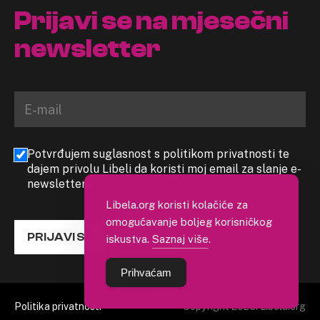
Prijavi se na mjesečni
newsletter
Potvrđujem suglasnost s politikom privatnosti te
dajem privolu Libeli da koristi moj email za slanje e-
newslettera
Libela.org koristi kolačiće za
omogućavanje boljeg korisničkog
PRIJAVI SE
iskustva.
Saznaj više
.
Prihvaćam
Politika privatnosti
Copyright 2026. Libela.org