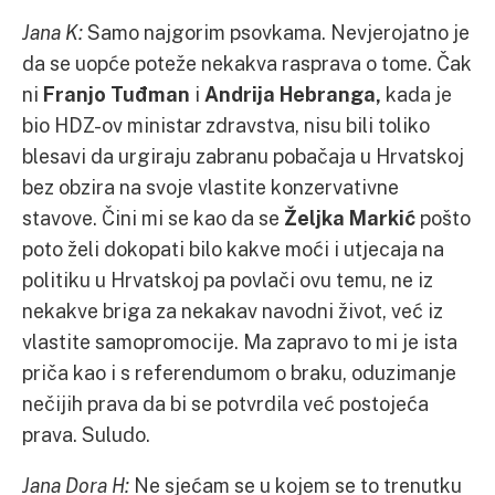
Jana K:
Samo najgorim psovkama. Nevjerojatno je
da se uopće poteže nekakva rasprava o tome. Čak
ni
Franjo Tuđman
i
Andrija Hebranga,
kada je
bio HDZ-ov ministar zdravstva, nisu bili toliko
blesavi da urgiraju zabranu pobačaja u Hrvatskoj
bez obzira na svoje vlastite konzervativne
stavove. Čini mi se kao da se
Željka Markić
pošto
poto želi dokopati bilo kakve moći i utjecaja na
politiku u Hrvatskoj pa povlači ovu temu, ne iz
nekakve briga za nekakav navodni život, već iz
vlastite samopromocije. Ma zapravo to mi je ista
priča kao i s referendumom o braku, oduzimanje
nečijih prava da bi se potvrdila već postojeća
prava. Suludo.
Jana Dora H:
Ne sjećam se u kojem se to trenutku