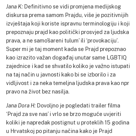
Jana K:
Definitivno se vidi promjena medijskog
diskursa prema samom Prajdu, više je pozitivnijih
izvještaja koji koriste ispravnu terminologiju i koji
prepoznaju prajd kao politički prosvjed za ljudska
prava, a ne samo’šareni tulum’ ili ‘provokaciju’.
Super mi je taj moment kada se Prajd prepoznao
kao izrazito važan događaj unutar same LGBTIQ
zajednice i kad se shvatilo koliko je važno istupati
na taj način u javnosti kako bi se izborilo i za
vidljivost i za neka temeljna ljudska prava kao npr
pravo na život bez nasilja.
Jana Dora H:
Dovoljno je pogledati trailer filma
‘Prajd za sve nas’ i vrlo se brzo moguće uvjeriti
koliki je napredak postignut u proteklih 15 godina
u Hrvatskoj po pitanju načina kako je Prajd