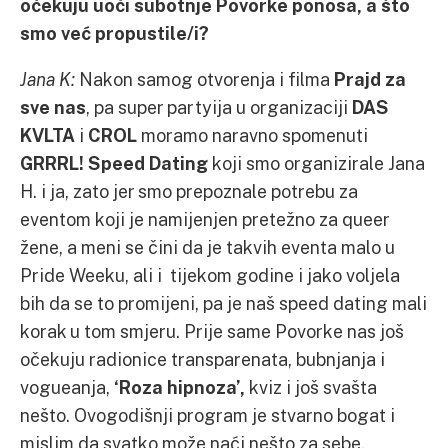
očekuju uoči subotnje Povorke ponosa, a što
smo već propustile/i?
Jana K:
Nakon samog otvorenja i filma
Prajd za
sve nas
, pa super partyija u organizaciji
DAS
KVLTA
i
CROL
moramo naravno spomenuti
GRRRL! Speed Dating
koji smo organizirale Jana
H. i ja, zato jer smo prepoznale potrebu za
eventom koji je namijenjen pretežno za queer
žene, a meni se čini da je takvih eventa malo u
Pride Weeku, ali i tijekom godine i jako voljela
bih da se to promijeni, pa je naš speed dating mali
korak u tom smjeru. Prije same Povorke nas još
očekuju radionice transparenata, bubnjanja i
vogueanja,
‘Roza hipnoza’,
kviz i još svašta
nešto. Ovogodišnji program je stvarno bogat i
mislim da svatko može naći nešto za sebe.