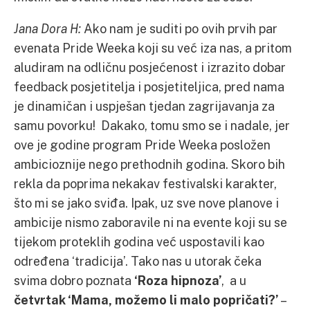
Jana Dora H:
Ako nam je suditi po ovih prvih par
evenata Pride Weeka koji su već iza nas, a pritom
aludiram na odličnu posjećenost i izrazito dobar
feedback posjetitelja i posjetiteljica, pred nama
je dinamičan i uspješan tjedan zagrijavanja za
samu povorku! Dakako, tomu smo se i nadale, jer
ove je godine program Pride Weeka posložen
ambicioznije nego prethodnih godina. Skoro bih
rekla da poprima nekakav festivalski karakter,
što mi se jako sviđa. Ipak, uz sve nove planove i
ambicije nismo zaboravile ni na evente koji su se
tijekom proteklih godina već uspostavili kao
određena ‘tradicija’. Tako nas u utorak čeka
svima dobro poznata
‘Roza hipnoza’
, a u
četvrtak ‘Mama, možemo li malo popričati?’
–