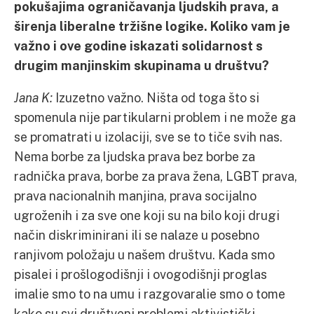
pokušajima ograničavanja ljudskih prava, a
širenja liberalne tržišne logike. Koliko vam je
važno i ove godine iskazati solidarnost s
drugim manjinskim skupinama u društvu?
Jana K:
Izuzetno važno. Ništa od toga što si
spomenula nije partikularni problem i ne može ga
se promatrati u izolaciji, sve se to tiče svih nas.
Nema borbe za ljudska prava bez borbe za
radnička prava, borbe za prava žena, LGBT prava,
prava nacionalnih manjina, prava socijalno
ugroženih i za sve one koji su na bilo koji drugi
način diskriminirani ili se nalaze u posebno
ranjivom položaju u našem društvu. Kada smo
pisalei i prošlogodišnji i ovogodišnji proglas
imalie smo to na umu i razgovaralie smo o tome
kako su svi društveni problemi aktivistički