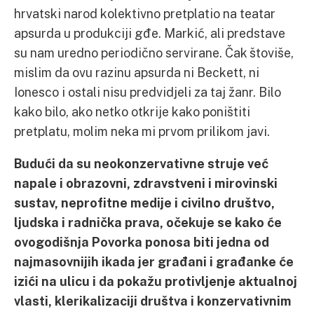
hrvatski narod kolektivno pretplatio na teatar
apsurda u produkciji gđe. Markić, ali predstave
su nam uredno periodično servirane. Čak štoviše,
mislim da ovu razinu apsurda ni Beckett, ni
Ionesco i ostali nisu predvidjeli za taj žanr. Bilo
kako bilo, ako netko otkrije kako poništiti
pretplatu, molim neka mi prvom prilikom javi.
Budući da su neokonzervativne struje već
napale i obrazovni, zdravstveni i mirovinski
sustav, neprofitne medije i civilno društvo,
ljudska i radnička prava, očekuje se kako će
ovogodišnja Povorka ponosa biti jedna od
najmasovnijih ikada jer građani i građanke će
izići na ulicu i da pokažu protivljenje aktualnoj
vlasti, klerikalizaciji društva i konzervativnim