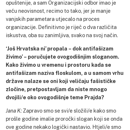
opuštenije, a sam Organizacijski odbor imao je
veću neovisnost, recimo to tako, jer je manje
vanjskih parametara utjecalo na proces
organizacije. Definitivno je riječ o dva različita
iskustva, oba su zanimljiva, svako na svoj način.
‘Još Hrvatska ni’ propala – dok antifašizam
živimo’ – poručujete ovogodišnjim sloganom.
Kako živimo u vremenu i prostoru kada se
antifašizam naziva floskulom, a u samom vrhu
države nalaze se oni koji veličaju fašističke
zločine, pretpostavljam da niste mnogo
dvojili/e oko ovogodišnje teme Prajda?
Jana K:
Zapravo smo se svi/e složili/e kako smo
prošle godine imalie proročki slogan koji se onda
ove godine nekako logički nastavio. Htjeli/e smo