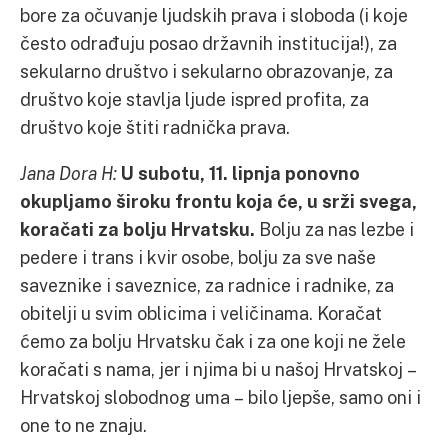
bore za očuvanje ljudskih prava i sloboda (i koje
često odrađuju posao državnih institucija!), za
sekularno društvo i sekularno obrazovanje, za
društvo koje stavlja ljude ispred profita, za
društvo koje štiti radnička prava.
Jana Dora H:
U subotu, 11. lipnja ponovno
okupljamo široku frontu koja će, u srži svega,
koračati za bolju Hrvatsku.
Bolju za nas lezbe i
pedere i trans i kvir osobe, bolju za sve naše
saveznike i saveznice, za radnice i radnike, za
obitelji u svim oblicima i veličinama. Koračat
ćemo za bolju Hrvatsku čak i za one koji ne žele
koračati s nama, jer i njima bi u našoj Hrvatskoj –
Hrvatskoj slobodnog uma – bilo ljepše, samo oni i
one to ne znaju.