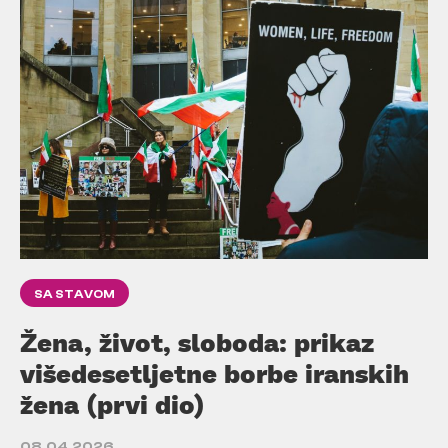
SA STAVOM
Žena, život, sloboda: prikaz
višedesetljetne borbe iranskih
žena (prvi dio)
08.04.2026.