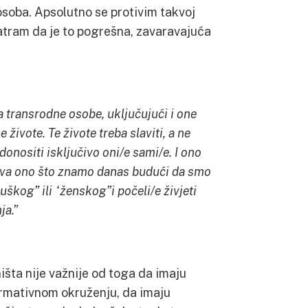
 osoba. Apsolutno se protivim takvoj
atram da je to pogrešna, zavaravajuća
da transrodne osobe, uključujući i one
 živote. Te živote treba slaviti, a ne
donositi isključivo oni/e sami/e. I ono
žava ono što znamo danas budući da smo
uškog” ili “ženskog”i počeli/e živjeti
ja.”
išta nije važnije od toga da imaju
firmativnom okruženju, da imaju