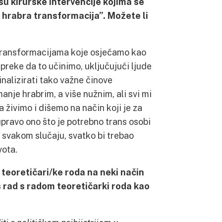
u kirurške intervencije kojima se
hrabra transformacija”. Možete li
a transformacijama koje osjećamo kao
epreke da to učinimo, uključujući ljude
minalizirati tako važne činove
je hrabrim, a više nužnim, ali svi mi
živimo i dišemo na način koji je za
upravo ono što je potrebno trans osobi
 U svakom slučaju, svatko bi trebao
vota.
 teoretičari/ke roda na neki način
š rad s radom teoretičarki roda kao