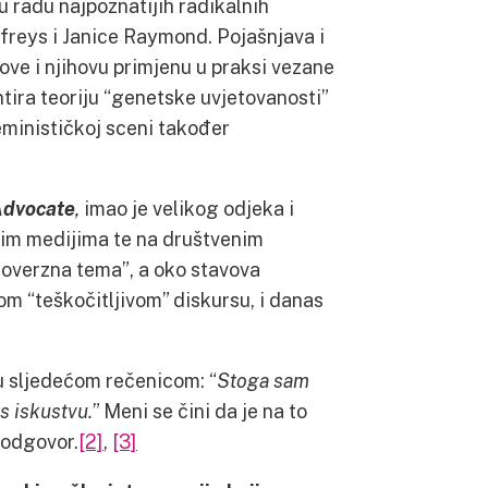
 radu najpoznatijih radikalnih
ffreys i Janice Raymond. Pojašnjava i
ove i njihovu primjenu u praksi vezane
ntira teoriju “genetske uvjetovanosti”
eminističkoj sceni također
Advocate
,
imao je velikog odjeka i
kim medijima te na društvenim
roverzna tema”, a oko stavova
om “teškočitljivom” diskursu, i danas
ju sljedećom rečenicom: “
Stoga sam
ns iskustvu.
” Meni se čini da je na to
” odgovor.
[2]
,
[3]