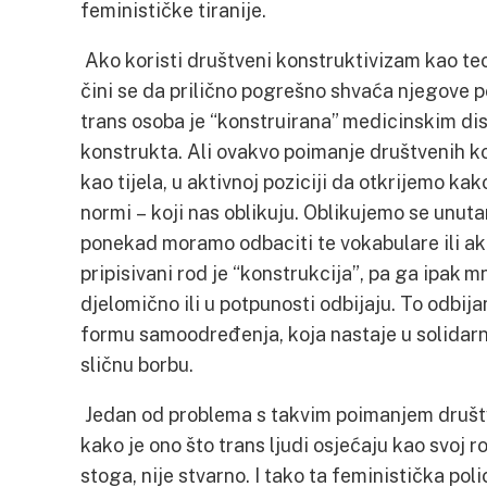
feminističke tiranije.
Ako koristi društveni konstruktivizam kao teo
čini se da prilično pogrešno shvaća njegove 
trans osoba je “konstruirana” medicinskim di
konstrukta. Ali ovakvo poimanje društvenih ko
kao tijela, u aktivnoj poziciji da otkrijemo kako 
normi – koji nas oblikuju. Oblikujemo se unutar
ponekad moramo odbaciti te vokabulare ili akti
pripisivani rod je “konstrukcija”, pa ga ipak 
djelomično ili u potpunosti odbijaju. To odbija
formu samoodređenja, koja nastaje u solidarn
sličnu borbu.
Jedan od problema s takvim poimanjem društv
kako je ono što trans ljudi osjećaju kao svoj r
stoga, nije stvarno. I tako ta feministička poli