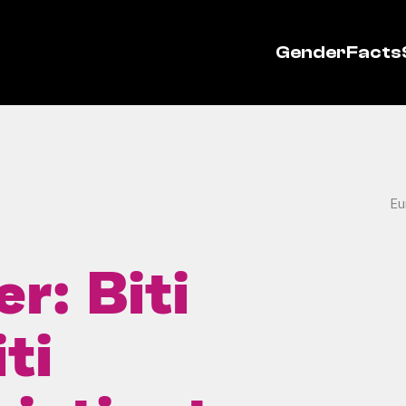
GenderFacts
Eu
r: Biti
ti