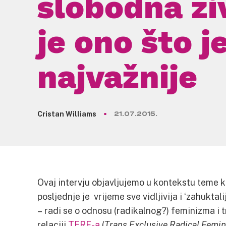
slobodna živ
je ono što j
najvažnije
Cristan Williams
21.07.2015.
Ovaj intervju objavljujemo u kontekstu teme ko
posljednje je vrijeme sve vidljivija i ‘zahuktal
– radi se o odnosu (radikalnog?) feminizma i
relaciji
TERF-a
(
Trans Exclusive Radical Femi