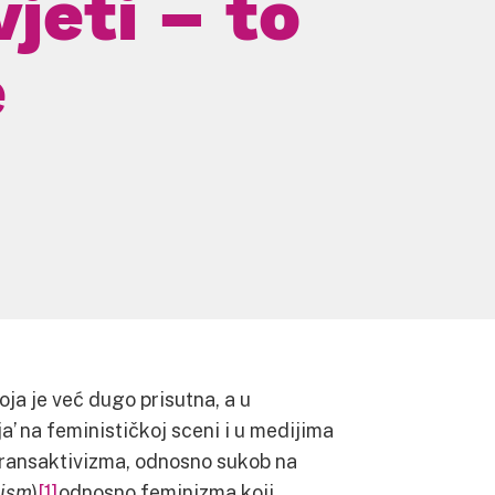
jeti – to
e
ja je već dugo prisutna, a u
ija’ na feminističkoj sceni i u medijima
 transaktivizma, odnosno sukob na
nism
)
[1]
odnosno feminizma koji