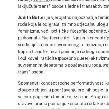
isključuje trans* osobe s jedne i transaktiviz
Judith Butler
je vjerojatno najpoznatija femin
roda koja je odigrala iznimno utjecajnu ulog
feminizma, već i političke filozofije općenito,
psihoanalitičke teorije itd. Njezini koncepti 
središnje su teme suvremenog feminizma, rodne
koji su transformirali poimanje rodnog i quee
i oblikovali različite (posebno queer) aktivizme
suvremenim debatama o poučavanju roda, gej r
trans* osoba.
Spomenuti koncept rodne performativnosti kori
zloupotrebljen, u podržavanju brojnih pozicij
se čini, pogrešno tumače njezin rad. Stoga u 
stavove prema poimanju koncepta roda kao d