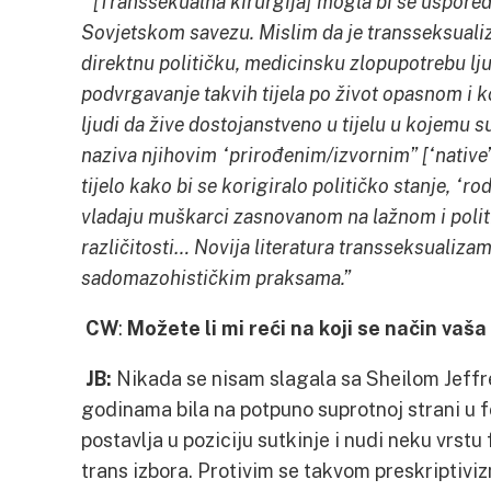
“[Transsekualna kirurgija] mogla bi se usporedi
Sovjetskom savezu. Mislim da je transseksualiz
direktnu političku, medicinsku zlopupotrebu lju
podvrgavanje takvih tijela po život opasnom i 
ljudi da žive dostojanstveno u tijelu u kojemu s
naziva njihovim “prirođenim/izvornim” [“native”
tijelo kako bi se korigiralo političko stanje, “
vladaju muškarci zasnovanom na lažnom i poli
različitosti… Novija literatura transseksualizam
sadomazohističkim praksama.”
CW
:
Možete li mi reći na koji se način vaš
JB:
Nikada se nisam slagala sa Sheilom Jeffr
godinama bila na potpuno suprotnoj strani u 
postavlja u poziciju sutkinje i nudi neku vrstu
trans izbora. Protivim se takvom preskriptivizm