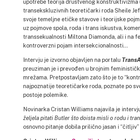
upotrebe teorija društvenog konstruktivizma u
transekskluzivnih teoretičarki roda Sheile Je
svoje temeljne etičke stavove i teorijske pojm
uz pojmove spola, roda i trans iskustva, kome
transsekualnosti Miltona Diamonda, ali i na f
kontroverzni pojam intersekcionalnosti…
Intervju je izvorno objavljen na portalu
Trans
preuziman je i prevođen u brojnim feministič
mrežama. Pretpostavljam zato što je to “kont
najpoznatije teoretičarke roda, poznate po sv
postoje polemike.
Novinarka Cristan Williams najavila je interv
željela pitati Butler što doista misli o rodu i tra
osnovno pitanje dobila prilično jasan i “čitljiv