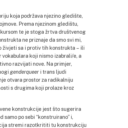
riju koja podržava njezino gledište,
pojmove. Prema njezinom gledištu,
skursom te je stoga žrtva društvenog
nstrukta ne priznaje da smo svi mi,
živjeti sa i protiv tih konstrukta – ili
 vokabulara koji nismo izabrali/e, a
vno razvijati nove. Na primjer,
mnogi
genderqueer
i trans ljudi
nje otvara prostor za radikalniju
osti s drugima koji prolaze kroz
ene konstrukcije jest što sugerira
od samo po sebi “konstruirano” i,
cija stremi razotkrititi tu konstrukciju