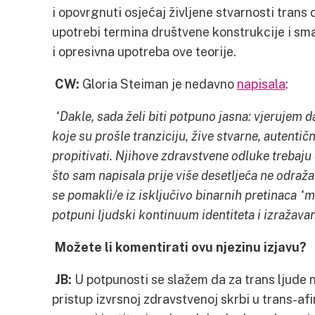
i opovrgnuti osjećaj življene stvarnosti trans
upotrebi termina društvene konstrukcije i sm
i opresivna upotreba ove teorije.
CW:
Gloria Steiman je nedavno
napisala
:
“Dakle, sada želi biti potpuno jasna: vjerujem 
koje su prošle tranziciju, žive stvarne, autentične
propitivati. Njihove zdravstvene odluke trebaju 
što sam napisala prije više desetljeća ne odra
se pomakli/e iz isključivo binarnih pretinaca “m
potpuni ljudski kontinuum identiteta i izražavan
Možete li komentirati ovu njezinu izjavu?
JB:
U potpunosti se slažem da za trans ljude n
pristup izvrsnoj zdravstvenoj skrbi u trans-a