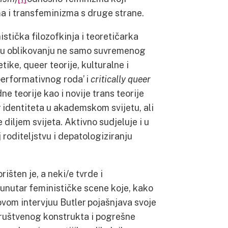
ma i transfeminizma s druge strane.
istička filozofkinja i teoretičarka
u u oblikovanju ne samo suvremenog
 etike, queer
teorije, kulturalne i
‘performativnog roda’ i
critically queer
 teorije kao i novije trans teorije
r identiteta u akademskom svijetu, ali
 diljem svijeta. Aktivno sudjeluje i u
oditeljstvu i depatologiziranju
šten je, a neki/e tvrde i
a unutar feminističke scene koje, kako
ovom intervjuu Butler pojašnjava svoje
ruštvenog konstrukta i pogrešne