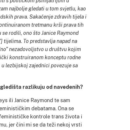
ti s političkom psihijatrijom u
am najbolje gledati u tom svjetlu, kao
dskih prava. Sakaćenje zdravih tijela i
kontinuiranom tretmanu krši prava tih
u se rodili, ono što Janice Raymond
] tijelima. To predstavlja napad na
rodno” nezadovoljstvo u društvu kojim
tički konstruiranom konceptu rodne
 u lezbijskoj zajednici povezuje sa
a gledišta razlikuju od navedenih?
eys ili Janice Raymond te sam
feminističkim debatama. Ona se
 feminističke kontrole trans života i
u, jer čini mi se da teži nekoj vrsti