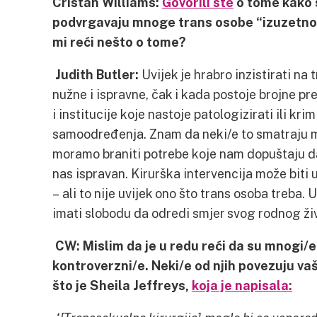
Cristan Williams:
Govorili ste
o tome kako s
podvrgavaju mnoge trans osobe “izuzetno 
mi reći nešto o tome?
Judith Butler:
Uvijek je hrabro inzistirati n
nužne i ispravne, čak i kada postoje brojne pr
i institucije koje nastoje patologizirati ili kri
samoodređenja. Znam da neki/e to smatraju man
moramo braniti potrebe koje nam dopuštaju da 
nas ispravan. Kirurška intervencija može biti 
– ali to nije uvijek ono što trans osoba treba.
imati slobodu da odredi smjer svog rodnog ži
CW: Mislim da je u redu reći da su mnogi/e
kontroverzni/e. Neki/e od njih povezuju va
što je Sheila Jeffreys,
koja je napisala: