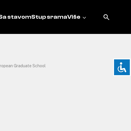
Sa stavom
Stup srama
Više
ropean Graduate School