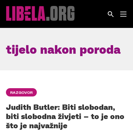
Skip
to
content
tijelo nakon poroda
RAZGOVOR
Judith Butler: Biti slobodan,
biti slobodna živjeti – to je ono
što je najvažnije