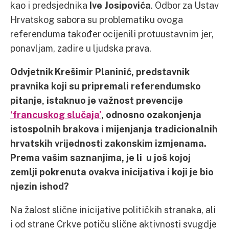
kao i predsjednika
Ive Josipovića
. Odbor za Ustav
Hrvatskog sabora su problematiku ovoga
referenduma također ocijenili protuustavnim jer,
ponavljam, zadire u ljudska prava.
Odvjetnik Krešimir Planinić, predstavnik
pravnika koji su pripremali referendumsko
pitanje, istaknuo je važnost prevencije
‘francuskog slučaja’
, odnosno ozakonjenja
istospolnih brakova i mijenjanja tradicionalnih
hrvatskih vrijednosti zakonskim izmjenama.
Prema vašim saznanjima, je li u još kojoj
zemlji pokrenuta ovakva inicijativa i koji je bio
njezin ishod?
Na žalost slične inicijative političkih stranaka, ali
i od strane Crkve potiču slične aktivnosti svugdje