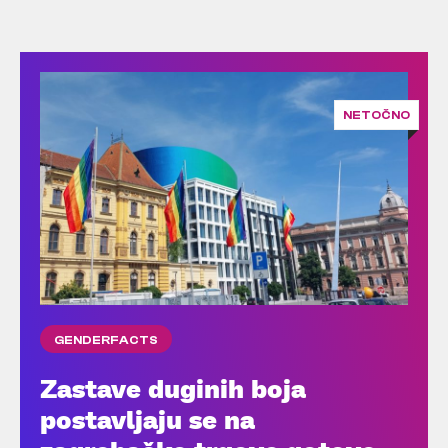
NETOČNO
GENDERFACTS
Zastave duginih boja
postavljaju se na