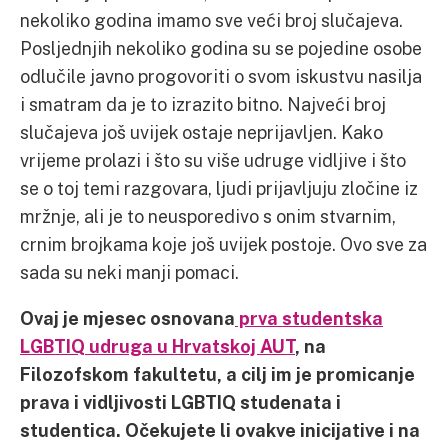
nekoliko godina imamo sve veći broj slučajeva.
Posljednjih nekoliko godina su se pojedine osobe
odlučile javno progovoriti o svom iskustvu nasilja
i smatram da je to izrazito bitno. Najveći broj
slučajeva još uvijek ostaje neprijavljen. Kako
vrijeme prolazi i što su više udruge vidljive i što
se o toj temi razgovara, ljudi prijavljuju zločine iz
mržnje, ali je to neusporedivo s onim stvarnim,
crnim brojkama koje još uvijek postoje. Ovo sve za
sada su neki manji pomaci.
Ovaj je mjesec osnovana
prva studentska
LGBTIQ udruga u Hrvatskoj AUT
, na
Filozofskom fakultetu, a cilj im je promicanje
prava i vidljivosti LGBTIQ studenata i
studentica. Očekujete li ovakve inicijative i na