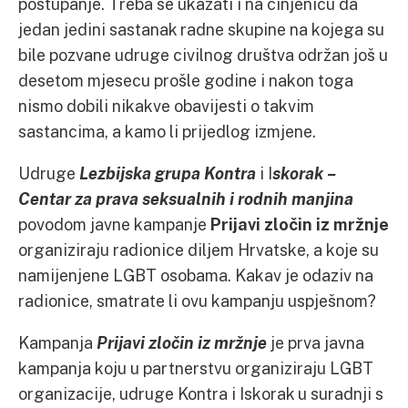
postupanje. Treba se ukazati i na činjenicu da
jedan jedini sastanak radne skupine na kojega su
bile pozvane udruge civilnog društva održan još u
desetom mjesecu prošle godine i nakon toga
nismo dobili nikakve obavijesti o takvim
sastancima, a kamo li prijedlog izmjene.
Udruge
Lezbijska grupa Kontra
i I
skorak –
Centar za prava seksualnih i rodnih manjina
povodom javne kampanje
Prijavi zločin iz mržnje
organiziraju radionice diljem Hrvatske, a koje su
namijenjene LGBT osobama. Kakav je odaziv na
radionice, smatrate li ovu kampanju uspješnom?
Kampanja
Prijavi zločin iz mržnje
je prva javna
kampanja koju u partnerstvu organiziraju LGBT
organizacije, udruge Kontra i Iskorak u suradnji s