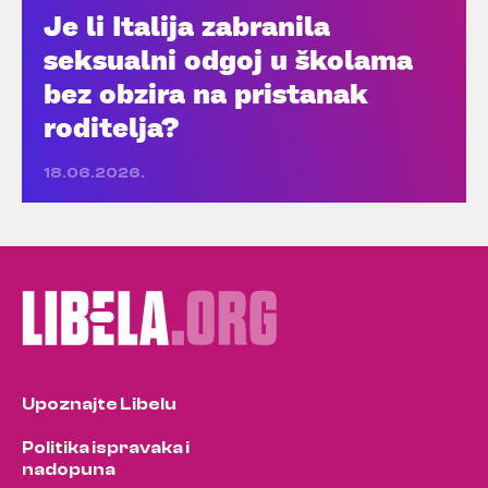
Je li Italija zabranila
seksualni odgoj u školama
bez obzira na pristanak
roditelja?
18.06.2026.
Upoznajte Libelu
Politika ispravaka i
nadopuna