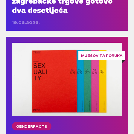
zagrebačke trgove gotovo
dva desetljeća
19.06.2026.
MJEŠOVITA PORUKA
GENDERFACTS