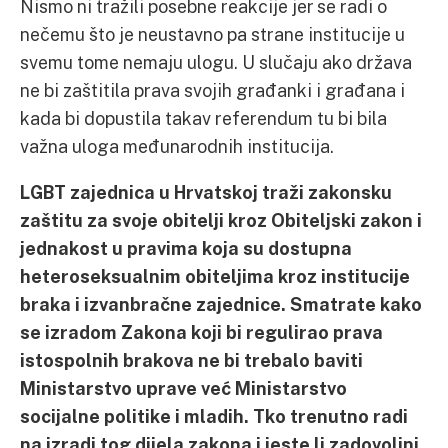
Nismo ni tražili posebne reakcije jer se radi o
nečemu što je neustavno pa strane institucije u
svemu tome nemaju ulogu. U slučaju ako država
ne bi zaštitila prava svojih građanki i građana i
kada bi dopustila takav referendum tu bi bila
važna uloga međunarodnih institucija.
LGBT zajednica u Hrvatskoj traži zakonsku
zaštitu za svoje obitelji kroz Obiteljski zakon i
jednakost u pravima koja su dostupna
heteroseksualnim obiteljima kroz institucije
braka i izvanbračne zajednice. Smatrate kako
se izradom Zakona koji bi regulirao prava
istospolnih brakova ne bi trebalo baviti
Ministarstvo uprave već Ministarstvo
socijalne politike i mladih. Tko trenutno radi
na izradi tog dijela zakona i jeste li zadovoljni