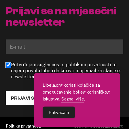
Prijavi se na mjesečni
newsletter
Potvrđujem suglasnost s politikom privatnosti te
dajem privolu Libeli da koristi moj email za slanje e-
newslettera
Libela.org koristi kolačiće za
omogućavanje boljeg korisničkog
PRIJAVI SE
iskustva.
Saznaj više
.
Prihvaćam
Politika privatnosti
Copyright 2026. Libela.org