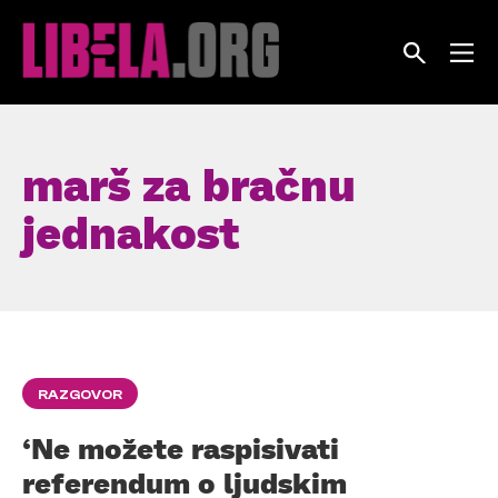
Skip
to
content
marš za bračnu
jednakost
RAZGOVOR
‘Ne možete raspisivati
referendum o ljudskim