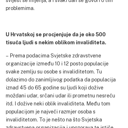
svijest se mijenja, a i svaki dan se govori o tim
problemima.
U Hrvatskoj se procjenjuje da je oko 500
tisuća ljudi s nekim oblikom invaliditeta.
– Prema podacima Svjetske zdravstvene
organizacije između 10 i 12 posto populacije
svake zemlju su osobe s invaliditetom. Tu
dolazimo do zanimljivog podatka da populacija
iznad 45 do 65 godine su ljudi koji dožive
moždani udar, srčani udar ili prometnu nesreću
itd. I dožive neki oblik invaliditeta. Među tom
populacijom je najveći razmjer osoba s
invaliditetom. To je nešto na što Svjetska
zdravstvena organizacija i upozorava te ističe