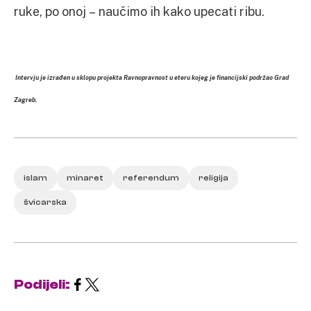
ruke, po onoj – naučimo ih kako upecati ribu.
Intervju je izrađen u sklopu projekta Ravnopravnost u eteru kojeg je financijski podržao Grad
Zagreb.
islam
minaret
referendum
religija
švicarska
Podijeli: