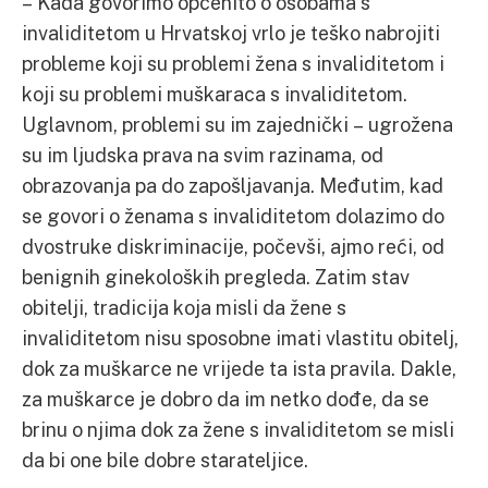
– Kada govorimo općenito o osobama s
invaliditetom u Hrvatskoj vrlo je teško nabrojiti
probleme koji su problemi žena s invaliditetom i
koji su problemi muškaraca s invaliditetom.
Uglavnom, problemi su im zajednički – ugrožena
su im ljudska prava na svim razinama, od
obrazovanja pa do zapošljavanja. Međutim, kad
se govori o ženama s invaliditetom dolazimo do
dvostruke diskriminacije, počevši, ajmo reći, od
benignih ginekoloških pregleda. Zatim stav
obitelji, tradicija koja misli da žene s
invaliditetom nisu sposobne imati vlastitu obitelj,
dok za muškarce ne vrijede ta ista pravila. Dakle,
za muškarce je dobro da im netko dođe, da se
brinu o njima dok za žene s invaliditetom se misli
da bi one bile dobre starateljice.