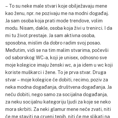
– To su neke male stvari koje obilježavaju mene
kao ženu, npr. ne pozivaju me na modni događaj.
Ja sam osoba koja prati mode trendove, volim
modu. Nisam, dakle, osoba koja živi u trenirci. I da
mi tu život prestaje. Ja sam aktivna osoba,
sposobna, mislim da dobro radim svoj posao.
Međutim, vidi se na tim malim stvarima, počevši
od saborskog WC-a, koji je unisex, odnosno sve
moje kolegice imaju ženski wc, a ja idem u wc koji
koriste muškarci i žene. To je prva stvar. Druga
stvar – moje kolegice će dobiti, recimo, poziv za
neka modna događanja, društvena događanja. Ja
neću dobiti, nego samo za socijalna događanja,
za neku socijalnu kategoriju ljudi za koje se neko
mora skrbiti. Za neki glamur mene neće zvati, niti
će me staviti na crveni tepih, niti će me slikati na