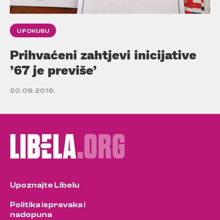
U FOKUSU
Prihvaćeni zahtjevi inicijative
’67 je previše’
20.09.2019.
Upoznajte Libelu
Politika ispravaka i
nadopuna