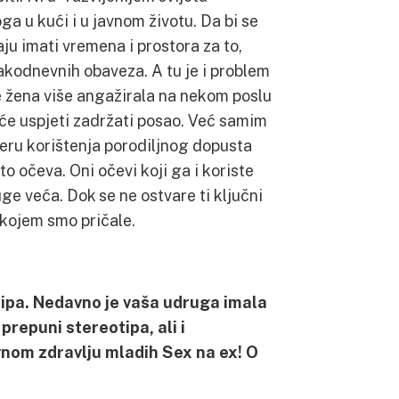
oga u kući i u javnom životu. Da bi se
ju imati vremena i prostora za to,
vakodnevnih obaveza. A tu je i problem
se žena više angažirala na nekom poslu
li će uspjeti zadržati posao. Već samim
mjeru korištenja porodiljnog dopusta
o očeva. Oni očevi koji ga i koriste
uge veća. Dok se ne ostvare ti ključni
o kojem smo pričale.
otipa. Nedavno je vaša udruga imala
prepuni stereotipa, ali i
nom zdravlju mladih Sex na ex! O