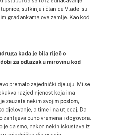
ki ustupci da se to izjednačavanje
tupnice, sutkinje i članice Vlade su
 svim građankama ove zemlje. Kao kod
udruga kada je bila riječ o
dobi za odlazak u mirovinu kod
vo premalo zajednički djeluju. Mi se
nekakva razjedinjenost koja ima
 je zauzeta nekim svojim poslom,
o djelovanje, a time i na utjecaj. Da
 to zahtijeva puno vremena i dogovora.
o je da smo, nakon nekih iskustava iz
o u zajednička djelovanja.