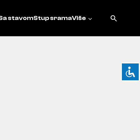
Sa stavom
Stup srama
Više