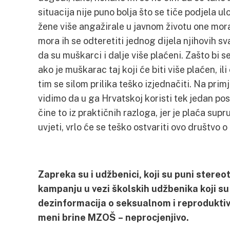
situacija nije puno bolja što se tiče podjela ul
žene više angažirale u javnom životu one mora
mora ih se odteretiti jednog dijela njihovih s
da su muškarci i dalje više plaćeni. Zašto bi 
ako je muškarac taj koji će biti više plaćen, i
tim se silom prilika teško izjednačiti. Na pri
vidimo da u ga Hrvatskoj koristi tek jedan post
čine to iz praktičnih razloga, jer je plaća supr
uvjeti, vrlo će se teško ostvariti ovo društvo 
Zapreka su i udžbenici, koji su puni stere
kampanju u vezi školskih udžbenika koji su 
dezinformacija o seksualnom i reproduktiv
meni brine MZOŠ – neprocjenjivo.