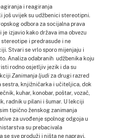
eagiranja i reagiranja
 još uvijek su udžbenici stereotipni.
ropskog odbora za socijalna prava
 je izjavio kako država ima obvezu
 stereotipe i predrasude i ne
ji. Stvari se vrlo sporo mijenjaju i
to. Analiza odabranih udžbenika koju
ti rodno osjetljiv jezik i da su
kciji
Zanimanja ljudi
za drugi razred
estra, knjižničarka i učiteljica, dok
ječnik, kuhar, konobar, poštar, vozač,
k, radnik u pilani i šumar. U lekciji
osim tipično ženskog zanimanja
jative za uvođenje spolnog odgoja u
nistarstva su prebacivala
 se sve produži i ništa ne napravi.