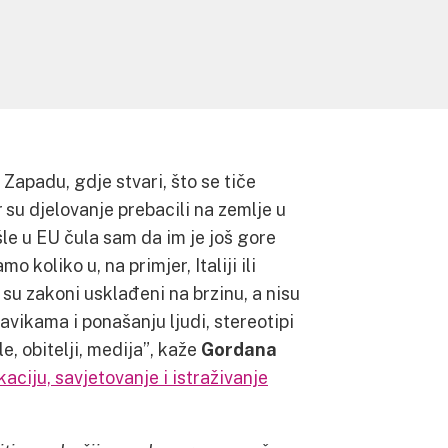
Zapadu, gdje stvari, što se tiče
r su djelovanje prebacili na zemlje u
šle u EU čula sam da im je još gore
 koliko u, na primjer, Italiji ili
u zakoni usklađeni na brzinu, a nisu
navikama i ponašanju ljudi, stereotipi
e, obitelji, medija”, kaže
Gordana
aciju, savjetovanje i istraživanje