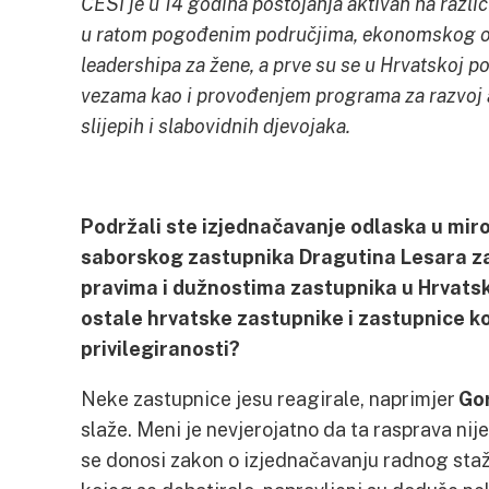
CESI je u 14 godina postojanja aktivan na razl
u ratom pogođenim područjima, ekonomskog osn
leadershipa za žene, a prve su se u Hrvatskoj po
vezama kao i provođenjem programa za razvoj 
slijepih i slabovidnih djevojaka.
Podržali ste izjednačavanje odlaska u miro
saborskog zastupnika Dragutina Lesara z
pravima i dužnostima zastupnika u Hrvats
ostale hrvatske zastupnike i zastupnice ko
privilegiranosti?
Neke zastupnice jesu reagirale, naprimjer
Go
slaže. Meni je nevjerojatno da ta rasprava nije
se donosi zakon o izjednačavanju radnog staž