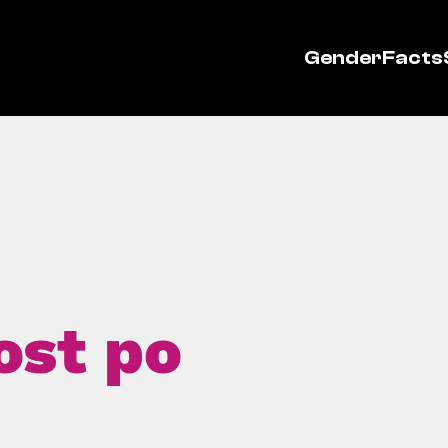
GenderFacts
ost po