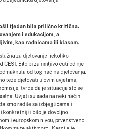
šli tjedan bila prilično kritična.
tovanjem i edukacijom, a
dljivim, kao radnicama ili klasom.
aslužna za djelovanje nekoliko
 CESI. Bilo bi zanimljivo čuti od nje
odmaknula od tog načina djelovanja.
no teže djelovati u ovim uvjetima,
komisije, tvrde da je situacija što se
ealna. Uvjeti su sada na neki način
da smo radile sa izbjeglicama i
 konkretniji i bilo je dovoljno
lnom i europskom nivou, prvenstveno
škom za te aktivnosti. Kasnije je