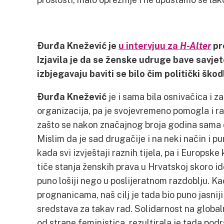
Đurđa Knežević je
u intervjuu za
H-Alter
pro
Izjavila je da se ženske udruge bave savje
izbjegavaju baviti se bilo čim politički ško
Đurđa Knežević
je i sama bila osnivačica i z
organizacija, pa je svojevremeno pomogla i rad
zašto se nakon značajnog broja godina sama 
Mislim da je sad drugačije i na neki način i pu
kada svi izvještaji raznih tijela, pa i Europske 
tiče stanja ženskih prava u Hrvatskoj skoro id
puno lošiji nego u poslijeratnom razdoblju. Ka
prognanicama, naš cilj je tada bio puno jasniji i
sredstava za takav rad. Solidarnost na globa
od strane feministica, rezultirala je tada podr