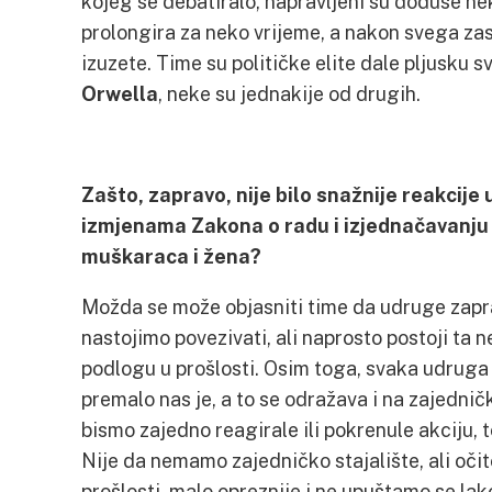
kojeg se debatiralo, napravljeni su doduše ne
prolongira za neko vrijeme, a nakon svega zas
izuzete. Time su političke elite dale pljusku
Orwella
, neke su jednakije od drugih.
Zašto, zapravo, nije bilo snažnije reakcije 
izmjenama Zakona o radu i izjednačavanju 
muškaraca i žena?
Možda se može objasniti time da udruge zapra
nastojimo povezivati, ali naprosto postoji ta 
podlogu u prošlosti. Osim toga, svaka udruga
premalo nas je, a to se odražava i na zajedničk
bismo zajedno reagirale ili pokrenule akciju,
Nije da nemamo zajedničko stajalište, ali očit
prošlosti, malo opreznije i ne upuštamo se lak