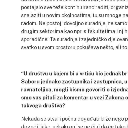
postajalo sve teže kontinuirano raditi, organi
snalaziti u novim okolnostima, tu su mnoge nai
radom. Ne postoji dovoljno suradnje, ne samo 
drugim sektorima kao npr. s fakultetima i nji
sporadične. Ta suradnja i zajedničko djelovanj
svatko u svom prostoru pokušava nešto, ali to
“U društvu u kojem bi u vrtiću bio jednak bro
Saboru jednako zastupnika i zastupnica, u
ravnateljica, mogli bismo govoriti o izjedna
smo vas pitali za komentar u vezi Zakona o
takvoga društva?
Nekada se stvari počnu događati brže nego p
dogodi, iako, nekako mi se ne čini da će tako bi