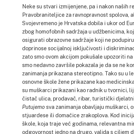
Neke su stvari izmijenjene, pa i nakon naših r
Pravobraniteljice za ravnopravnost spolova, ali
Svojevremeno je Hrvatska dobila i ukor od Eu
zbog homofobnih sadržaja u udžbenicima, koji
osigurati obrazovne sadržaje koji ne podupiru
doprinose socijalnoj isključivosti i diskriminaci
zato smo ovom akcijom pokušale upozoriti na 
smo nedavno završile pokazala je da se ne koris
zanimanja prikazana stereotipno. Tako su u le
osnovne škole žene prikazane kao medicinska s
su muškarci prikazani kao radnik u tvornici, li
čistač ulica, prodavač, ribar, turistički djelatni
Putujemo
sva zanimanja obavljaju muškarci, 
stjuardese ili domaćice zrakoplova. Kod inici
škole, koja traje već godinama, relevantna mi
odgovornost jedno na drugo, valjda s ciljem da