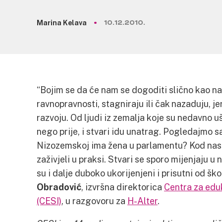
Marina Kelava
10.12.2010.
“Bojim se da će nam se dogoditi slično kao na 
ravnopravnosti, stagniraju ili čak nazaduju, je
razvoju. Od ljudi iz zemalja koje su nedavno u
nego prije, i stvari idu unatrag. Pogledajmo samo
Nizozemskoj ima žena u parlamentu? Kod nas s
zaživjeli u praksi. Stvari se sporo mijenjaju u 
su i dalje duboko ukorijenjeni i prisutni od škol
Obradović
, izvršna direktorica
Centra za eduk
(CESI)
, u razgovoru za
H-Alter
.