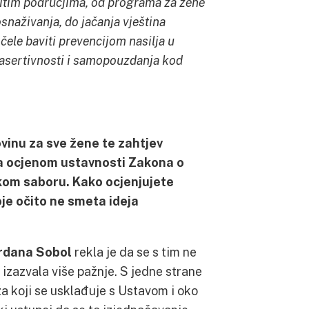
ičitim područjima, od programa za žene
aživanja, do jačanja vještina
čele baviti prevencijom nasilja u
asertivnosti i samopouzdanja kod
vinu za sve žene te zahtjev
a ocjenom ustavnosti Zakona o
kom saboru. Kako ocjenjujete
je očito ne smeta ideja
rdana Sobol
rekla je da se s tim ne
 izazvala više pažnje. S jedne strane
a koji se usklađuje s Ustavom i oko