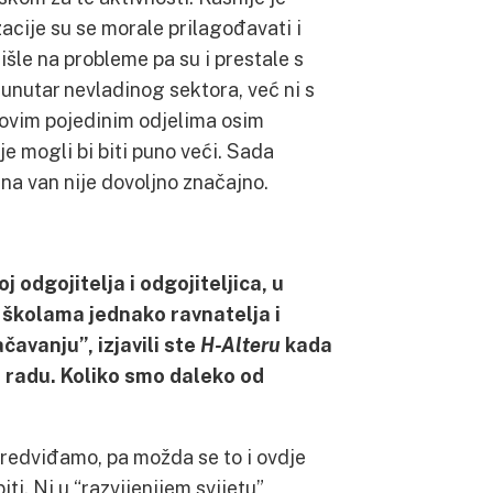
zacije su se morale prilagođavati i
šle na probleme pa su i prestale s
unutar nevladinog sektora, već ni s
hovim pojedinim odjelima osim
e mogli bi biti puno veći. Sada
 na van nije dovoljno značajno.
j odgojitelja i odgojiteljica, u
 školama jednako ravnatelja i
čavanju”, izjavili ste
H-Alteru
kada
 radu. Koliko smo daleko od
redviđamo, pa možda se to i ovdje
ti. Ni u “razvijenijem svijetu”