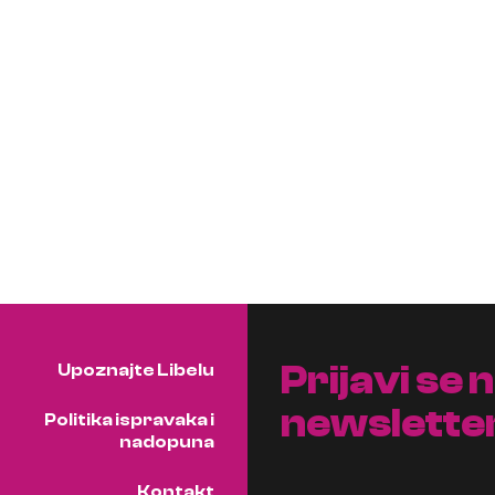
Prijavi se 
Upoznajte Libelu
newslette
Politika ispravaka i
nadopuna
Kontakt