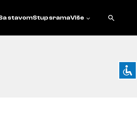
Sa stavom
Stup srama
Više