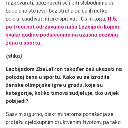
razgovarati, upoznavati se i biti slobodnima da
budu ono što jesu, bez straha da će ih netko
pokraj osuđivati ili preispitivati. Osim toga,
11.5.
po treći put održavamo našu Lezbijadu kojom
svake godine podsjećamo na užasnu poziciju
žena u sportu.
{slika}
Lezbijadom ZbeLeTron također želi ukazati na
položaj žena u sportu. Kako su se izrodile
ženske olimpijske igre u gradu, koje su
kategorije, koliko timova sudjeluje, tko uvijek
pobijedi?
Sasvim sigurno, diskriminatorna ponašanja se
protežu cjelokupnim društvenim životom, pa tako