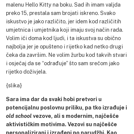
malenu Hello Kitty na boku. Sad ih imam valjda
preko 15, prestala sam brojati iskreno. Svako
iskustvo je jako različito, jer idem kod različitih
umjetnica i umjetnika koji imaju svoj način rada.
Volim ići doma kod ljudi, i ta iskustva su obično
najbolja jer je opušteno i rijetko kad netko drugi
čeka da završim. Ne volim žurbu kod takvih stvari
i osjećaj da se “odrađuje” što sam srećom jako
rijetko doživjela.
{slika}
Sara ima dar da svaki hobi pretvori u
potencijalnu poslovnu priliku, pa tko izrađuje i
old school
vezove, ali s modernim, najčešće
aktivističkim motivima. Vezovi su najčešće
personalizirani i izrađeni po narudžbi. Kao