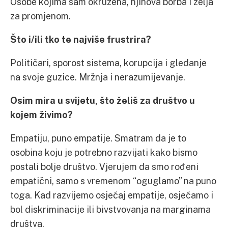
Osobe kojima sam okružena, njihova borba i želja
za promjenom.
Što i/ili tko te najviše frustrira?
Političari, sporost sistema, korupcija i gledanje
na svoje guzice. Mržnja i nerazumijevanje.
Osim mira u svijetu, što želiš za društvo u
kojem živimo?
Empatiju, puno empatije. Smatram da je to
osobina koju je potrebno razvijati kako bismo
postali bolje društvo. Vjerujem da smo rođeni
empatični, samo s vremenom “oguglamo” na puno
toga. Kad razvijemo osjećaj empatije, osjećamo i
bol diskriminacije ili bivstvovanja na marginama
društva.