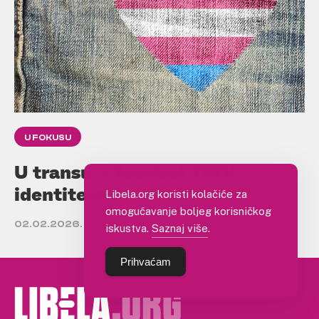
U FOKUSU
U transu – festival TIRV
identiteta
Libela.org koristi kolačiće za
omogućavanje boljeg korisničkog
02.02.2026.
iskustva.
Saznaj više
.
Prihvaćam