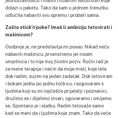
jednostavnošću i malim ritualnim iskustvom koje
dolazi u paketu. Tako da sam u jednom trenutku
odlučila nabaviti svu opremu i probati sama.
Zašto stick’n’poke? Imaš li ambiciju tetovirati i
mašinicom?
Osobnije je, ne predstavlja mi posao. Nikad neću
nabaviti mašinicu, prvenstveno jer nisam
umjetnica i to nije moj životni poziv. Ručni rad je
za mene terapija i način da moje misli, koje lete
dok radim, suzim na jedan zadatak. Dok tetoviram
i bokam jednu po jednu točkicu, razgovaram s
ljudima koji su mi najčešće prijatelji i poznanici,
družimo se i dijelimo stvari, ogovaramo i smijemo
se. Spontano je i slatko. Radim tetovaže samo
kad se meni da i ljudima koje znam. Tako da veće