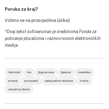
Poruka za kraj?
Vidimo se na prosvjedima.{slika}
*Ovaj tekst sufinanciran je sredstvima Fonda za
poticanje pluralizma i raznovrsnosti elektroničkih
medija
femicid
hiv
lbgt prava
lijekovi
meksiko
prava
prosvjed
seksualne radnice
trans
ubojstva žena