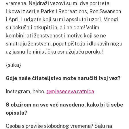
vremena. Najdraži vezovi su mi dva portreta
likova iz serije Parks i Recreations, Ron Swanson
i April Ludgate koji su mi apsolutni uzori. Mnogi
su pokušali otkupiti ih, ali ne dam! Volim
kombinirati ženstvenost i motive koji se ne
smatraju ženstveni, poput pištolja i dlakavih nogu
uz jasnu feminističku osnažujuću poruku!
{slika}
Gdje naše čitateljstvo može naručiti tvoj vez?
Instagram, bebo.
@mjeseceva.ratnica
S obzirom na sve već navedeno, kako bi ti sebe
opisala?
Osoba s previše slobodnog vremena? Šalu na