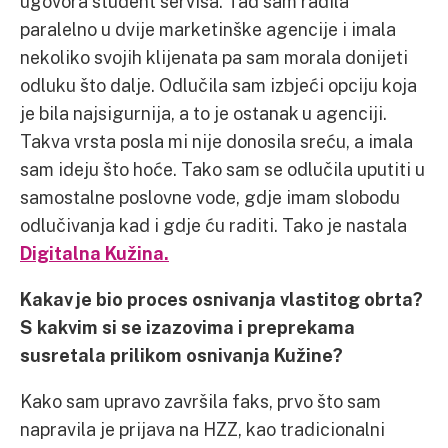
ugovora student servisa. Tad sam radila
paralelno u dvije marketinške agencije i imala
nekoliko svojih klijenata pa sam morala donijeti
odluku što dalje. Odlučila sam izbjeći opciju koja
je bila najsigurnija, a to je ostanak u agenciji.
Takva vrsta posla mi nije donosila sreću, a imala
sam ideju što hoće. Tako sam se odlučila uputiti u
samostalne poslovne vode, gdje imam slobodu
odlučivanja kad i gdje ću raditi. Tako je nastala
Digitalna Kužina.
Kakav je bio proces osnivanja vlastitog obrta?
S kakvim si se izazovima i preprekama
susretala prilikom osnivanja Kužine?
Kako sam upravo završila faks, prvo što sam
napravila je prijava na HZZ, kao tradicionalni