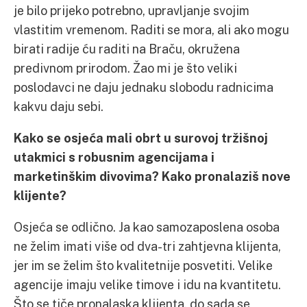
je bilo prijeko potrebno, upravljanje svojim
vlastitim vremenom. Raditi se mora, ali ako mogu
birati radije ću raditi na Braču, okružena
predivnom prirodom. Žao mi je što veliki
poslodavci ne daju jednaku slobodu radnicima
kakvu daju sebi.
Kako se osjeća mali obrt u surovoj tržišnoj
utakmici s robusnim agencijama i
marketinškim divovima? Kako pronalaziš nove
klijente?
Osjeća se odlično. Ja kao samozaposlena osoba
ne želim imati više od dva-tri zahtjevna klijenta,
jer im se želim što kvalitetnije posvetiti. Velike
agencije imaju velike timove i idu na kvantitetu.
Što se tiče pronalaska klijenta, do sada se