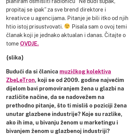
planiram osmisliti radionicu “Ne budi šupak,
propitaj se ipak” za sve brend direktore i
kreativce u agencijama. Pitanje je bili itko od njih
htio istoj prisustvovati.
Pisala sam o ovoj temi
članak koji je jednako aktualan i danas. Čitajte o
tome
OVDJE.
{slika}
Budući da si članica
muzičkog kolektiva
ZbeLeTron
, koji se od 2009. godine najvećim
dijelom bavi promoviranjem žena u glazbi na
različite načine, da se nadovežem na
prethodno pitanje, što ti misliš o poziciji žena
unutar glazbene industrije? Koje su razlike,
ako ih ima, u bivanju ženom u marketingu i
bivanjem ženom u glazbenoj industriji?