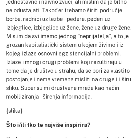
jednostavno i naivno zvuči, ali mislim da je bitno
ne odustajati. Također trebamo širiti područje
borbe, radnici uz lezbe i pedere, pederi uz
izbjeglice, izbjeglice uz žene, žene uz druge žene.
Mislim da svi imamo jednog “neprijatelja”, a to je
grozan kapitalistički sistem u kojem živimo i iz
kojeg izlaze osnovni egzistencijalni problemi.
Izlaze i mnogi drugi problemi koji rezultiraju u
tome da je društvo u strahu, da se bori za vlastito
postojanje i nema vremena misliti na druge ili širu
sliku. Super su mi društvene mreže kao način
mobiliziranja i širenja informacija.
{slika}
Što i/ili tko te najviše inspirira?