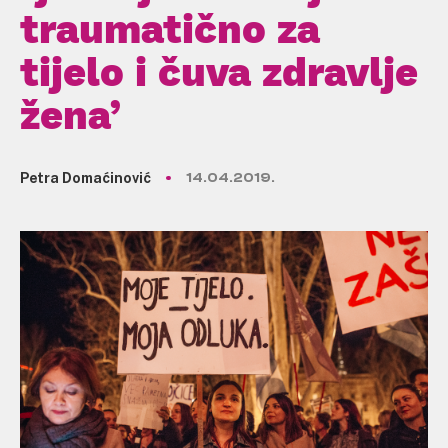
traumatično za
tijelo i čuva zdravlje
žena’
Petra Domaćinović
14.04.2019.