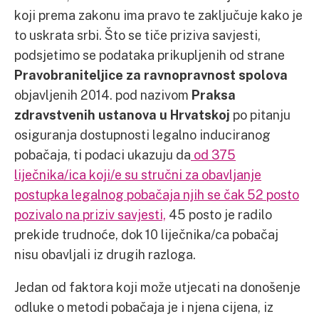
koji prema zakonu ima pravo te zaključuje kako je
to uskrata srbi. Što se tiče priziva savjesti,
podsjetimo se podataka prikupljenih od strane
Pravobraniteljice za ravnopravnost spolova
objavljenih 2014. pod nazivom
Praksa
zdravstvenih ustanova u Hrvatskoj
po pitanju
osiguranja dostupnosti legalno induciranog
pobačaja, ti podaci ukazuju da
od 375
liječnika/ica koji/e su stručni za obavljanje
postupka legalnog pobačaja njih se čak 52 posto
pozivalo na priziv savjesti,
45 posto je radilo
prekide trudnoće, dok 10 liječnika/ca pobačaj
nisu obavljali iz drugih razloga.
Jedan od faktora koji može utjecati na donošenje
odluke o metodi pobačaja je i njena cijena, iz