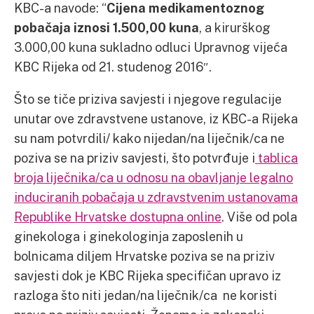
KBC-a navode: “
Cijena medikamentoznog
pobačaja iznosi 1.500,00 kuna
, a kirurškog
3.000,00 kuna sukladno odluci Upravnog vijeća
KBC Rijeka od 21. studenog 2016″.
Što se tiče priziva savjesti i njegove regulacije
unutar ove zdravstvene ustanove, iz KBC-a Rijeka
su nam potvrdili/ kako nijedan/na liječnik/ca ne
poziva se na priziv savjesti, što potvrđuje i
tablica
broja liječnika/ca u odnosu na obavljanje legalno
induciranih pobačaja u zdravstvenim ustanovama
Republike Hrvatske dostupna online
. Više od pola
ginekologa i ginekologinja zaposlenih u
bolnicama diljem Hrvatske poziva se na priziv
savjesti dok je KBC Rijeka specifičan upravo iz
razloga što niti jedan/na liječnik/ca ne koristi