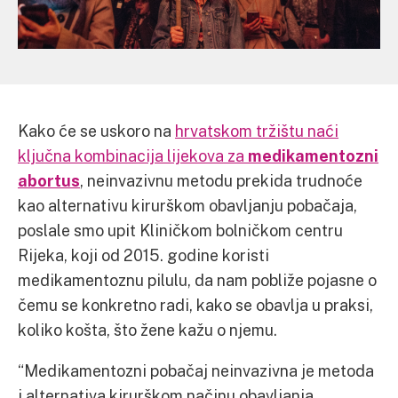
Kako će se uskoro na
hrvatskom tržištu naći
ključna kombinacija lijekova za
medikamentozni
abortus
, neinvazivnu metodu prekida trudnoće
kao alternativu kirurškom obavljanju pobačaja,
poslale smo upit Kliničkom bolničkom centru
Rijeka, koji od 2015. godine koristi
medikamentoznu pilulu, da nam pobliže pojasne o
čemu se konkretno radi, kako se obavlja u praksi,
koliko košta, što žene kažu o njemu.
“Medikamentozni pobačaj neinvazivna je metoda
i alternativa kirurškom načinu obavljanja