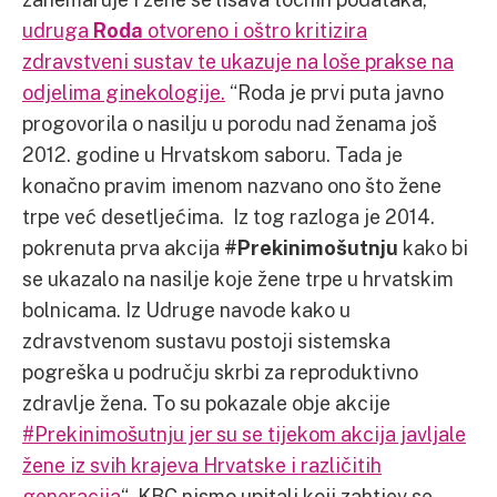
udruga
Roda
otvoreno i oštro kritizira
zdravstveni sustav te ukazuje na loše prakse na
odjelima ginekologije.
“Roda je prvi puta javno
progovorila o nasilju u porodu nad ženama još
2012. godine u Hrvatskom saboru. Tada je
konačno pravim imenom nazvano ono što žene
trpe već desetljećima. Iz tog razloga je 2014.
pokrenuta prva akcija
#Prekinimošutnju
kako bi
se ukazalo na nasilje koje žene trpe u hrvatskim
bolnicama. Iz Udruge navode kako u
zdravstvenom sustavu postoji sistemska
pogreška u području skrbi za reproduktivno
zdravlje žena. To su pokazale obje akcije
#Prekinimošutnju jer su se tijekom akcija javljale
žene iz svih krajeva Hrvatske i različitih
generacija
“. KBC nismo upitali koji zahtjev se