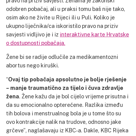
pravo na priziv savjesti. Ženama je zakonski
odobren pobačaj, ali u praksi tomu baš nije tako,
osim ako ne živite u Rijeci ili u Puli. Koliko je
ukupno liječnika/ca iskoristilo pravo na priziv
savjesti vidljivo je i iz
interaktivne karte Hrvatske
o dostupnosti pobačaja.
Žene bi se radije odlučile za medikamentozni
abortus nego kiruški.
“
Ovaj tip pobačaja apsolutno je bolje rješenje
– manje traumatično za tijelo i čuva zdravlje
žena
. Žene kažu da je bol cijelo vrijeme prisutna i
da su emocionalno opterećene. Razlika između
tih bolova i menstrualnog bola je u tome što su
ovo kontrakcije nalik na trudove, odnosno jake
grčeve”, naglašavaju iz KBC-a. Dakle, KBC Rijeka