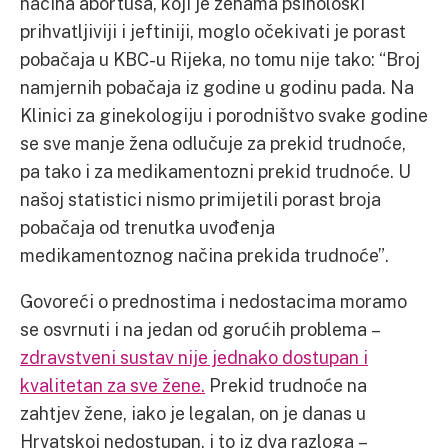
načina abortusa, koji je ženama psihološki
prihvatljiviji i jeftiniji, moglo očekivati je porast
pobačaja u KBC-u Rijeka, no tomu nije tako: “Broj
namjernih pobačaja iz godine u godinu pada. Na
Klinici za ginekologiju i porodništvo svake godine
se sve manje žena odlučuje za prekid trudnoće,
pa tako i za medikamentozni prekid trudnoće. U
našoj statistici nismo primijetili porast broja
pobačaja od trenutka uvođenja
medikamentoznog načina prekida trudnoće”.
Govoreći o prednostima i nedostacima moramo
se osvrnuti i na jedan od gorućih problema –
zdravstveni sustav nije jednako dostupan i
kvalitetan za sve žene.
Prekid trudnoće na
zahtjev žene, iako je legalan, on je danas u
Hrvatskoj nedostupan, i to iz dva razloga –