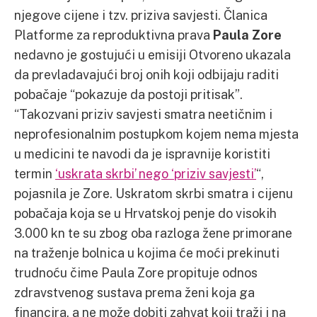
njegove cijene i tzv. priziva savjesti. Članica
Platforme za reproduktivna prava
Paula Zore
nedavno je gostujući u emisiji Otvoreno ukazala
da prevladavajući broj onih koji odbijaju raditi
pobačaje “pokazuje da postoji pritisak”.
“Takozvani priziv savjesti smatra neetičnim i
neprofesionalnim postupkom kojem nema mjesta
u medicini te navodi da je ispravnije koristiti
termin
‘uskrata skrbi’ nego ‘priziv savjesti’
“,
pojasnila je Zore. Uskratom skrbi smatra i cijenu
pobačaja koja se u Hrvatskoj penje do visokih
3.000 kn te su zbog oba razloga žene primorane
na traženje bolnica u kojima će moći prekinuti
trudnoću čime Paula Zore propituje odnos
zdravstvenog sustava prema ženi koja ga
financira, a ne može dobiti zahvat koji traži i na