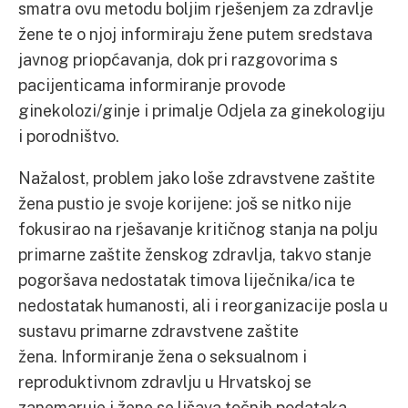
smatra ovu metodu boljim rješenjem za zdravlje
žene te o njoj informiraju žene putem sredstava
javnog priopćavanja, dok pri razgovorima s
pacijenticama informiranje provode
ginekolozi/ginje i primalje Odjela za ginekologiju
i porodništvo.
Nažalost, problem jako loše zdravstvene zaštite
žena pustio je svoje korijene: još se nitko nije
fokusirao na rješavanje kritičnog stanja na polju
primarne zaštite ženskog zdravlja, takvo stanje
pogoršava nedostatak timova liječnika/ica te
nedostatak humanosti, ali i reorganizacije posla u
sustavu primarne zdravstvene zaštite
žena. Informiranje žena o seksualnom i
reproduktivnom zdravlju u Hrvatskoj se
zanemaruje i žene se lišava točnih podataka,