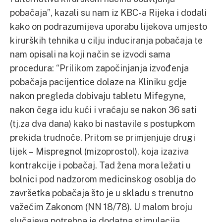
pobačaja”, kazali su nam iz KBC-a Rijeka i dodali
kako on podrazumijeva uporabu lijekova umjesto
kirurških tehnika u cilju induciranja pobačaja te
nam opisali na koji način se izvodi sama
procedura: “Prilikom započinjanja izvođenja
pobačaja pacijentice dolaze na Kliniku gdje
nakon pregleda dobivaju tabletu Mifegyne,
nakon čega idu kući i vraćaju se nakon 36 sati
(tj.za dva dana) kako bi nastavile s postupkom
prekida trudnoće. Pritom se primjenjuje drugi
lijek – Mispregnol (mizoprostol), koja izaziva
kontrakcije i pobačaj. Tad žena mora ležati u
bolnici pod nadzorom medicinskog osoblja do
završetka pobačaja što je u skladu s trenutno
važećim Zakonom (NN 18/78). U malom broju
slučajeva potrebna je dodatna stimulacija