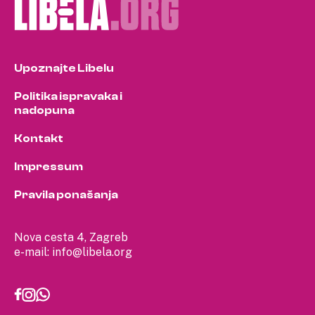
Upoznajte Libelu
Politika ispravaka i
nadopuna
Kontakt
Impressum
Pravila ponašanja
Nova cesta 4, Zagreb
e-mail:
info@libela.org