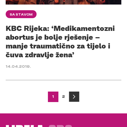
SA STAVOM
KBC Rijeka: ‘Medikamentozni
abortus je bolje rješenje –
manje traumatično za tijelo i
čuva zdravlje žena’
14.04.2019.
Posts
1
2
pagination