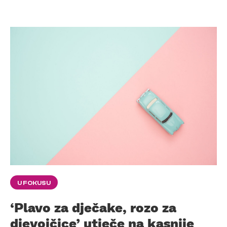
U FOKUSU
‘Plavo za dječake, rozo za
djevojčice’ utječe na kasnije