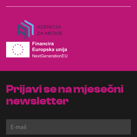
Prijavi se na mjesečni
newsletter