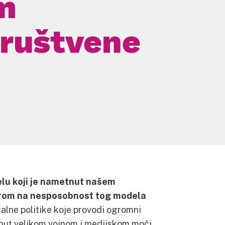
m
društvene
elu koji je nametnut našem
bzirom na nesposobnost tog modela
alne politike koje provodi ogromni
gnut velikom vojnom i medijskom moći,