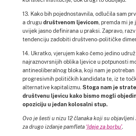
13. Kako bih pojednostavnila, odlučila sam pr
a drugu
društvenom ljevicom
, premda mi je
uvijek jasno definirana u praksi. Zapravo, razv
tendenciju zadobiti društveno-političke dimen
14. Ukratko, vjerujem kako ćemo jedino udru
najraznovrsnijih oblika ljevice u potpunosti m
antineoliberalnog bloka, koji nam je potreba
progresivnih političkih kandidata te, iz te toč
alternative kapitalizmu.
Stoga nam je strateš
društvenu ljevicu kako bismo mogli objedin
opoziciju u jedan kolosalni stup.
Ovo je šesti u nizu 12 članaka koji su objavljeni
za drugo izdanje pamfleta
‘Ideje za borbu’
.