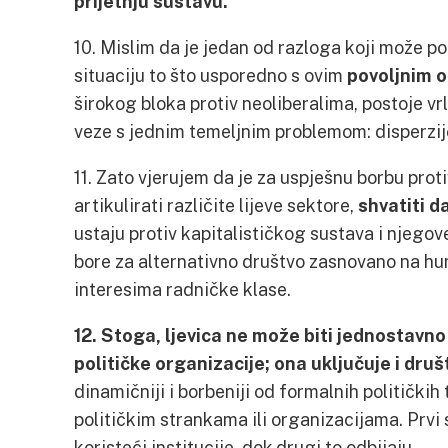
prijetnju sustavu.
10. Mislim da je jedan od razloga koji može p
situaciju to što usporedno s ovim
povoljnim o
širokog bloka protiv neoliberalima, postoje vrl
veze s jednim temeljnim problemom: disperzijo
11. Zato vjerujem da je za uspješnu borbu prot
artikulirati različite lijeve sektore,
shvatiti d
ustaju protiv kapitalističkog sustava i njegov
bore za alternativno društvo zasnovano na hu
interesima radničke klase.
12. Stoga, ljevica ne može biti jednostavno 
političke organizacije; ona uključuje i dru
dinamičniji i borbeniji od formalnih političkih 
političkim strankama ili organizacijama. Prvi s
koristeći institucije, dok drugi to odbijaju.