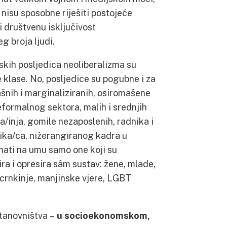
 nisu sposobne riješiti postojeće
 društvenu isključivost
 broja ljudi.
kih posljedica neoliberalizma su
e klase. No, posljedice su pogubne i za
šnih i marginaliziranih, osiromašene
eformalnog sektora, malih i srednjih
a/inja, gomile nezaposlenih, radnika i
nika/ca, nižerangiranog kadra u
 imati na umu samo one koji su
ra i opresira sâm sustav: žene, mlade,
i crnkinje, manjinske vjere, LGBT
stanovništva –
u socioekonomskom,