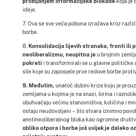
probijanjem informacijske blokade
koja je 
ideje.
7. Ova se sve veća pobuna izražava kroz različi
borbe.
8.
Konsolidacija lijevih stranaka, fronti ili
neoliberalizmu, neupitna je
u brojnim zemlj
pokreti
i transformirali se u glavne političke
sile koje su zaposjele prve redove borbe proti
9. Međutim,
unatoč dubini krize koju je prou
zemljama u kojima je na snazi, širina i raznol
obuhvaćaju većinu stanovništva, količina i mn
ostaju neudovoljeni – što stvara iznimno povol
anntineoliberalnog bloka kao ogromne društv
oblika otpora i borbe još uvijek je daleko 