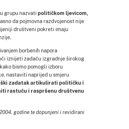
vu grupu nazvati
političkom ljevicom,
 jasno da pojmovna razdvojenost nije
ijeniji društveni pokreti imaju
zije.
živanjem borbenih napora
oći iznijeti zadaću izgradnje širokog
n kako bismo pomogli izboru
ke, nastaviti naprijed u smjeru
ki zadatak artikulirati političku i
iti rastuću i raspršenu društvenu
 2004. godine te dopunjeni i revidirani