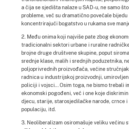
a čija se sjedišta nalaze u SAD-u, ne samo što
probleme, već su dramatično povećale bijedu i
koncentrirajući bogatstvo u rukama sve manjeg
2. Među onima koji najviše pate zbog ekonoms
tradicionalni sektori urbane i ruralne radničk
brojne druge društvene skupine, poput siroma
srednje klase, malih i srednjih poduzetnika, n
poljoprivrednih proizvođača, većine stručnjak
radnica u industrijskoj proizvodnji, umirovlje
policiji i vojsci… Osim toga, ne bismo trebali
ekonomski pogođeni, već i one koje diskrimini
djecu, starije, starosjedilačke narode, crnce 
populaciju, itd.
3. Neoliberalizam osiromašuje veliku većinu 