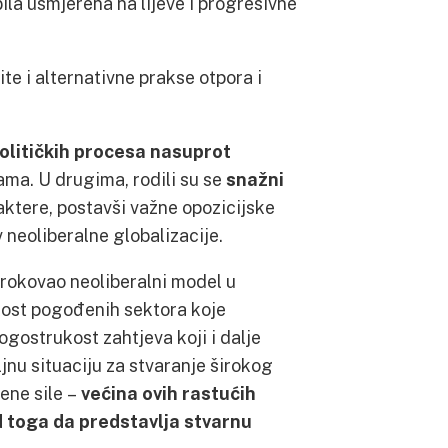
bila usmjerena na lijeve i progresivne
te i alternativne prakse otpora i
 političkih procesa nasuprot
ama. U drugima, rodili su se
snažni
 aktere, postavši važne opozicijske
v neoliberalne globalizacije.
zrokovao neoliberalni model u
ikost pogođenih sektora koje
ogostrukost zahtjeva koji i dalje
jnu situaciju za stvaranje širokog
ene sile –
većina ovih rastućih
od toga da predstavlja stvarnu