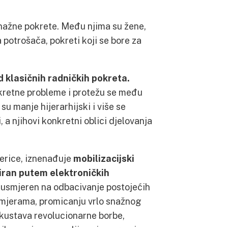
 snažne pokrete. Među njima su žene,
 potrošača, pokreti koji se bore za
d klasičnih radničkih pokreta.
kretne probleme i protežu se među
su manje hijerarhijski i više se
 a njihovi konkretni oblici djelovanja
erice, iznenađuje
mobilizacijski
ziran putem elektroničkih
), usmjeren na odbacivanje postojećih
m mjerama, promicanju vrlo snažnog
iskustava revolucionarne borbe,