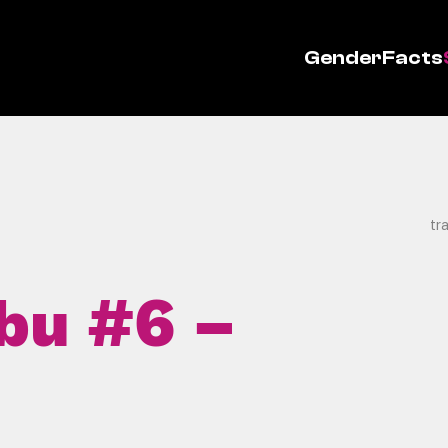
GenderFacts
tr
rbu #6 –