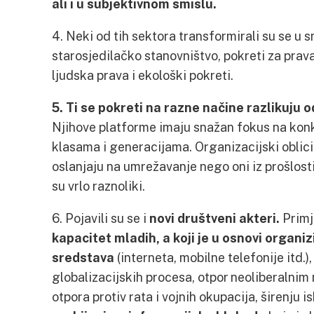
ali i u subjektivnom smislu.
4. Neki od tih sektora transformirali su se u
starosjedilačko stanovništvo, pokreti za prava
ljudska prava i ekološki pokreti.
5. Ti se pokreti na razne načine razlikuju o
Njihove platforme imaju snažan fokus na kon
klasama i generacijama. Organizacijski oblici 
oslanjaju na umrežavanje nego oni iz prošlosti,
su vrlo raznoliki.
6. Pojavili su se i
novi društveni akteri.
Primj
kapacitet mladih, a koji je u osnovi organi
sredstava
(interneta, mobilne telefonije itd.
globalizacijskih procesa, otpor neoliberalni
otpora protiv rata i vojnih okupacija, širenju 