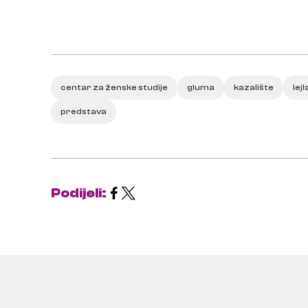
centar za ženske studije
gluma
kazalište
lej
predstava
Podijeli: