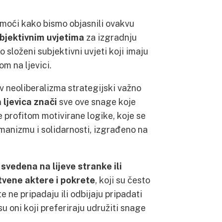
omoći kako bismo objasnili ovakvu
bjektivnim uvjetima
za izgradnju
o složeni subjektivni uvjeti koji imaju
m na ljevici.
iv neoliberalizma strategijski važno
a ljevica znači
sve ove snage koje
e profitom motivirane logike, koje se
manizmu i solidarnosti, izgrađeno na
svedena na lijeve stranke ili
štvene aktere i pokrete
, koji su često
te ne pripadaju ili odbijaju pripadati
u oni koji preferiraju udružiti snage