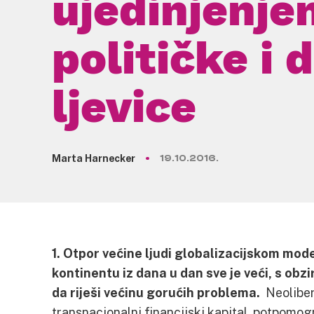
ujedinjenje
političke i 
ljevice
Marta Harnecker
19.10.2016.
1. Otpor većine ljudi globalizacijskom mod
kontinentu iz dana u dan sve je veći, s o
da riješi većinu gorućih problema.
Neoliber
transnacionalni financijski kapital, potpomo