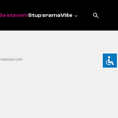
Sa stavom
Stup srama
Više
avelpulse.com