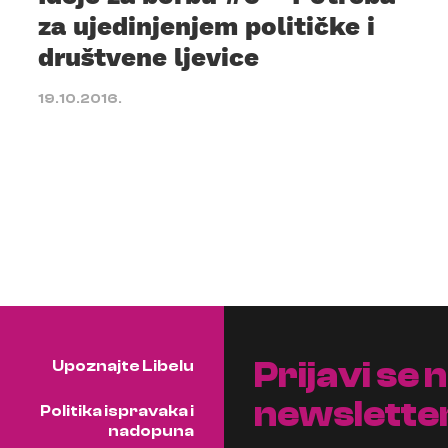
za ujedinjenjem političke i
društvene ljevice
19.10.2016.
Prijavi se 
Upoznajte Libelu
newslette
Politika ispravaka i
nadopuna