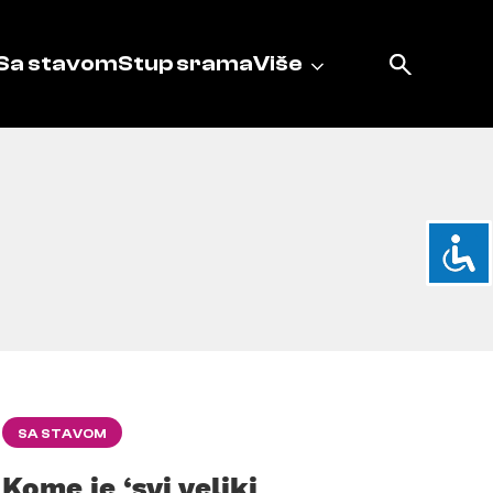
Sa stavom
Stup srama
Više
SA STAVOM
Kome je ‘svi veliki