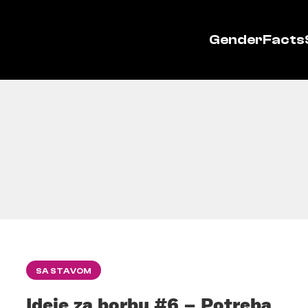
GenderFacts
SA STAVOM
Ideje za borbu #6 – Potreba