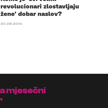
revolucionari zlostavljaju
žene’ dobar naslov?
20.08.2014.
na mjesečni
r