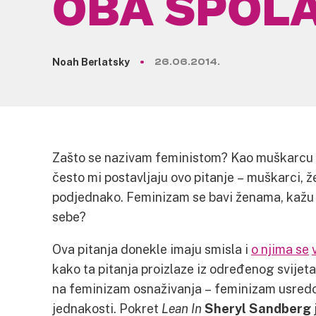
OBA SPOL
Noah Berlatsky
26.06.2014.
Zašto se nazivam feministom? Kao muškarcu k
često mi postavljaju ovo pitanje – muškarci, že
podjednako. Feminizam se bavi ženama, kažu 
sebe?
Ova pitanja donekle imaju smisla i
o njima se
kako ta pitanja proizlaze iz određenog svijet
na feminizam osnaživanja – feminizam usredo
jednakosti. Pokret
Lean In
Sheryl Sandberg