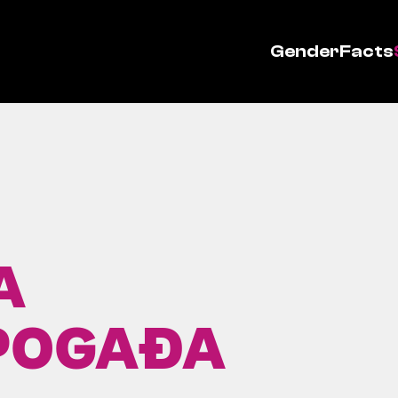
GenderFacts
A
POGAĐA