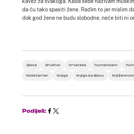
kavez za svakoga. Kada sebe nazivam muškim 
da ću tako spasiti žene. Radim to jer mislim 
dok god žene ne budu slobodne, neće biti ni on
djeca
društvo
hrvatska
humanizam
hum
kickstarter
knjiga
knjiga za djecu
književnost
Podijeli: