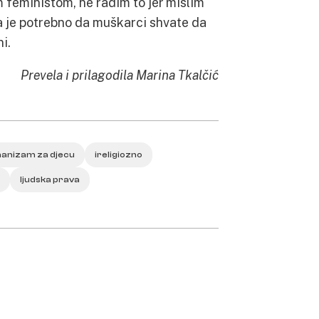
feministom, ne radim to jer mislim
da je potrebno da muškarci shvate da
i.
Prevela i prilagodila Marina Tkalčić
anizam za djecu
ireligiozno
ljudska prava