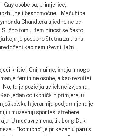
. Gay osobe su, primjerice,
neozbiljne i bespomoćne. “Maćuhica
Raymonda Chandlera u jednome od
 Slično tomu, femininost se često
ja koja je posebno štetna za trans
 predočeni kao nemuževni, lažni,
jeći kritici. Oni, naime, imaju mnogo
ajmanje feminine osobe, a kao rezultat
No, ta je pozicija uvijek neizvjesna,
 Kao jedan od ikoničkih primjera, u
njoškolska hijerarhija podjarmljena je
ji i muževniji sportaši štrebere
iraju. U međuvremenu, lik Long Duk
ineza – “komično” je prikazan u paru s