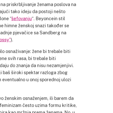
na priskrbljivanje ženama poslova na
ajući tako ideju da postoji nešto
lone “
šefovanju
“. Beyoncein stil
zine himne ženskoj snazi također se
suradnje pjevačice sa Sandberg na
ossy”
).
lo osnaživanje: žene bi trebale biti
ne svih rasa, bi trebale biti
daju do znanja da nisu nezamjenjivi.
ji baš široki spektar razloga zbog
m eventualno u onoj sporednoj ulozi
vo ženskim osnaženjem, ili barem da
 feminizam često uzima formu kritike,
inira kao mržnja prema ženama. No, u