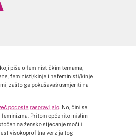
A
oji piše o feminističkim temama,
ne, feministi/kinje i nefeministi/kinje
mi; zašto ga pokušavaš usmjeriti na
već podosta
raspravljalo
. No, čini se
a feminizma. Pritom općenito mislim
točen na žensko stjecanje moći i
jest visokoprofilna verzija tog