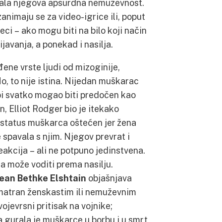
zala njegova apsurdna nemuževnost.
zanimaju se za video-igrice ili, poput
i – ako mogu biti na bilo koji način
javanja, a ponekad i nasilja.
đene vrste ljudi od mizoginije,
o, to nije istina. Nijedan muškarac
 bi svatko mogao biti predočen kao
n, Elliot Rodger bio je itekako
v status muškarca oštećen jer žena
 spavala s njim. Njegov prevrat i
eakcija – ali ne potpuno jedinstvena.
a može voditi prema nasilju.
ean Bethke Elshtain
objašnjava
smatran ženskastim ili nemuževnim
ojevrsni pritisak na vojnike;
ja gurala je muškarce u borbu i u smrt