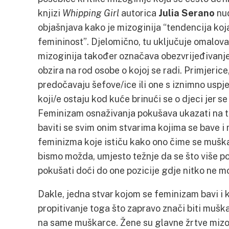
knjizi
Whipping Girl
autorica
Julia Serano
nud
objašnjava kako je mizoginija “tendencija koja
femininost”. Djelomično, tu uključuje omalova
mizoginija također označava obezvrijeđivanje 
obzira na rod osobe o kojoj se radi. Primjerice
predočavaju šefove/ice ili one s iznimno uspj
koji/e ostaju kod kuće brinući se o djeci jer 
Feminizam osnaživanja pokušava ukazati na to
baviti se svim onim stvarima kojima se bave i 
feminizma koje ističu kako ono čime se muškar
bismo možda, umjesto težnje da se što više p
pokušati doći do one pozicije gdje nitko ne m
Dakle, jedna stvar kojom se feminizam bavi i 
propitivanje toga što zapravo znači biti muška
na same muškarce. Žene su glavne žrtve mizog