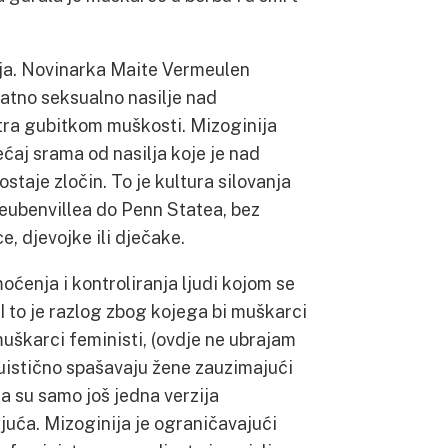
anja. Novinarka Maite Vermeulen
ratno seksualno nasilje nad
ra gubitkom muškosti. Mizoginija
ćaj srama od nasilja koje je nad
ostaje zločin. To je kultura silovanja
Steubenvillea do Penn Statea, bez
e, djevojke ili dječake.
moćenja i kontroliranja ljudi kojom se
I to je razlog zbog kojega bi muškarci
 muškarci feministi, (ovdje ne ubrajam
truistično spašavaju žene zauzimajući
a su samo još jedna verzija
juća. Mizoginija je ograničavajući