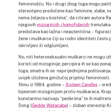
femininošću. No i drugi zbog toga mogu patiti
stereotipno predočene kao feminine, slabe, 
nema željeza u kostima”, da citiram autora 
njegovih
mizoginijih i homofobnijih
trenutaka.
predočava kao lažna i neautentična – figuraci
žene i muškarce čiji su rodni identiteti često
iskrivljeni ili odglumljeni.
No, niti heteroseksualni muškarci ne mogu izb
koristi od mizoginije; percipira ih se kao pon
toga, smatra ih se najvrijednijima poštovanja. 
uvijek izložena gmižućoj prijetnji femininosti.
filmu iz 1984. godine –
Sixteen Candles
– sred
bijesnom mizoginijom protiv muškaraca. Krupni
konstantno nazivaju “pederima” te ih maltret
Dong (
Gedde Watanabe
) – zloban stereotip K