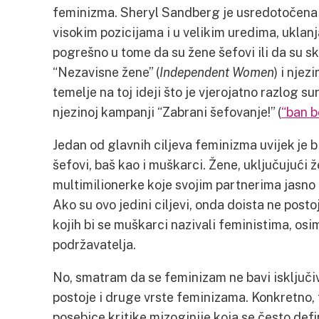
feminizma. Sheryl Sandberg je usredotočena 
visokim pozicijama i u velikim uredima, uklanj
pogrešno u tome da su žene šefovi ili da su sk
“Nezavisne žene” (
Independent Women
) i nje
temelje na toj ideji što je vjerojatno razlog 
njezinoj kampanji “Zabrani šefovanje!” (
“ban b
Jedan od glavnih ciljeva feminizma uvijek je bi
šefovi, baš kao i muškarci. Žene, uključujući že
multimilionerke koje svojim partnerima jasno 
Ako su ovo jedini ciljevi, onda doista ne posto
kojih bi se muškarci nazivali feministima, osi
podržavatelja.
No, smatram da se feminizam ne bavi isključi
postoje i druge vrste feminizama. Konkretno,
posebice kritike mizoginije koja se često def