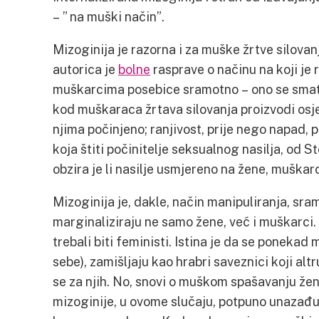
– ” na muški način”.
Mizoginija je razorna i za muške žrtve silov
autorica je
bolne
rasprave o načinu na koji je 
muškarcima posebice sramotno – ono se smat
kod muškaraca žrtava silovanja proizvodi osje
njima počinjeno; ranjivost, prije nego napad, p
koja štiti počinitelje seksualnog nasilja, od 
obzira je li nasilje usmjereno na žene, muškarc
Mizoginija je, dakle, način manipuliranja, sra
marginaliziraju ne samo žene, već i muškarci. 
trebali biti feministi. Istina je da se ponekad
sebe), zamišljaju kao hrabri saveznici koji al
se za njih. No, snovi o muškom spašavanju žen
mizoginije, u ovome slučaju, potpuno unazađu