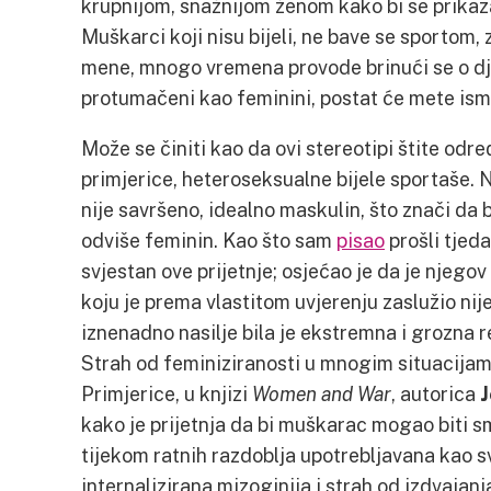
krupnijom, snažnijom ženom kako bi se prika
Muškarci koji nisu bijeli, ne bave se sportom, 
mene, mnogo vremena provode brinući se o djec
protumačeni kao feminini, postat će mete ismi
Može se činiti kao da ovi stereotipi štite odre
primjerice, heteroseksualne bijele sportaše. N
nije savršeno, idealno maskulin, što znači da
odviše feminin. Kao što sam
pisao
prošli tjeda
svjestan ove prijetnje; osjećao je da je njego
koju je prema vlastitom uvjerenju zaslužio nije
iznenadno nasilje bila je ekstremna i grozna r
Strah od feminiziranosti u mnogim situacijam
Primjerice, u knjizi
Women and War
, autorica
J
kako je prijetnja da bi muškarac mogao biti 
tijekom ratnih razdoblja upotrebljavana kao sv
internalizirana mizoginija i strah od izdvajan