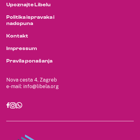
Upoznajte Libelu
Politika ispravaka i
nadopuna
Kontakt
Impressum
Pravila ponašanja
Nova cesta 4, Zagreb
e-mail:
info@libela.org