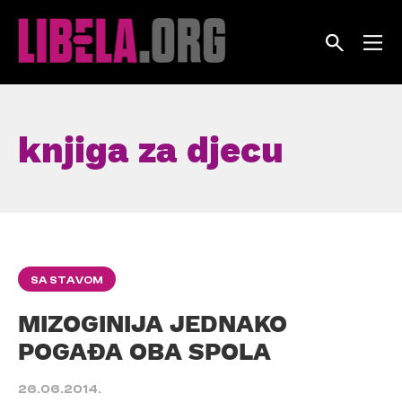
Skip
to
content
knjiga za djecu
SA STAVOM
MIZOGINIJA JEDNAKO
POGAĐA OBA SPOLA
26.06.2014.